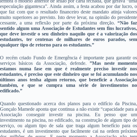
lembra o modelo anterior de leilão por carta fechada, que gerava “uma
especulação gigantesca”. Ainda assim, a festa acabou por dar lucro, o
que faz com que o resultado financeiro deste mandato atinja valores
muito superiores ao previsto. Isto deve levar, na opinião do presidente
cessante, a uma reflexão por parte da próxima direção.
“Não fa
sentido algum uma Associação de Estudantes sem fins lucrativos,
que deve investir o seu dinheiro naquilo que é a valorização dos
estudantes, ter centenas de milhares de euros parados, sem
qualquer tipo de retorno para os estudantes.”
O recém criado Fundo de Emergência é importante para garantir os
serviços básicos da Associação, defende.
”Mas neste moment
estamos numa fase em que é realmente preciso investir nos
estudantes, é preciso que este dinheiro que se foi acumulando nos
últimos anos tenha algum retorno, que beneficie a Associação
também, e que se cumpra uma série de investimentos no
edificado.”
Quando questionado acerca dos planos para o edifício da Piscina,
Gonçalo Mamede aponta que continua a não existir “capacidade para a
Associação conseguir investir na piscina. Eu penso que um
investimento na piscina, no edificado, na construção de algum tipo de
serviço, ou algum tipo de sala que traga algum benefício para os
estudantes, é um investimento que facilmente cai na ordem próximo
dos milhões de euros. E neste momento a Associação não tem