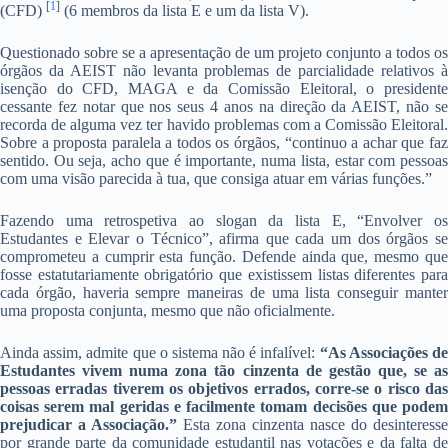
[
1
]
(CFD)
(6 membros da lista E e um da lista V).
Questionado sobre se a apresentação de um projeto conjunto a todos os
órgãos da AEIST não levanta problemas de parcialidade relativos à
isenção do CFD, MAGA e da Comissão Eleitoral, o presidente
cessante fez notar que nos seus 4 anos na direção da AEIST, não se
recorda de alguma vez ter havido problemas com a Comissão Eleitoral.
Sobre a proposta paralela a todos os órgãos, “continuo a achar que faz
sentido. Ou seja, acho que é importante, numa lista, estar com pessoas
com uma visão parecida à tua, que consiga atuar em várias funções.”
Fazendo uma retrospetiva ao slogan da lista E, “Envolver os
Estudantes e Elevar o Técnico”, afirma que cada um dos órgãos se
comprometeu a cumprir esta função. Defende ainda que, mesmo que
fosse estatutariamente obrigatório que existissem listas diferentes para
cada órgão, haveria sempre maneiras de uma lista conseguir manter
uma proposta conjunta, mesmo que não oficialmente.
Ainda assim, admite que o sistema não é infalível:
“As Associações d
Estudantes vivem numa zona tão cinzenta de gestão que, se as
pessoas erradas tiverem os objetivos errados, corre-se o risco das
coisas serem mal geridas e facilmente tomam decisões que podem
prejudicar a Associação.”
Esta zona cinzenta nasce do desinteresse
por grande parte da comunidade estudantil nas votações e da falta de