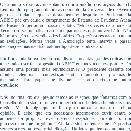
O caminho só se faz, no entanto, com o auxílio dos órgãos do IST.
Lembrando o programa de bolsas de mérito da Universidade de Aveiro
para os estudantes que se destaquem no desporto, o Presidente da
AEIST põe em causa o cumprimento do Estatuto do Estudante Atleta
do Ensino Superior no nosso instituto. “Muitas vezes os alunos do
Técnico só se prejudicam ao participar no desporto universitário. Não
há priorização nas escolhas dos horários. Os professores não remarcam
as avaliações. Muitas vezes a Associação tenta intervir e passar
declarações mas não há qualquer tipo de sensibilização.”
Por fim, ainda houve tempo para discutir uma das grandes críticas que
tem vindo a ser feita à gestão da AEIST em anos recentes: porque não
assume uma postura mais reivindicativa? O presidente cessante foi
rápido a relembrar a manifestação contra o aumento das propinas de
mestrado: “Este papel que tivemos este ano deixou-me muito
orgulhoso.
Nós, no final do dia, prejudicamos as relações que tínhamos com o
Conselho de Gestão, e houve um período muito delicado entre os dois
órgãos. Mas foi algo que foi feito por uma causa maior, na minha
opinião. E acho que era necessário fazermo-nos ouvir contra o
aumento da propina. Teve o efeito desejado e, portanto, foi um
processo que me orgulhou.” Ainda assim, defende que “é preciso
sermos sérios na nossa reivindicação. Há lutas que temos que manter,