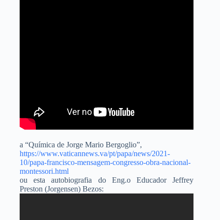
a “Química de Jorge Mario Bergoglio”,
https://www.vaticannews.va/pt/papa/news/2021-
10/papa-francisco-mensagem-congresso-obra-nacional-
montessori.html
ou esta autobiografia do Eng.o Educador Jeffrey
Preston (Jorgensen) Bezos: