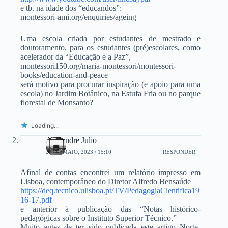
e tb. na idade dos “educandos”:
montessori-ami.org/enquiries/ageing
Uma escola criada por estudantes de mestrado e
doutoramento, para os estudantes (pré)escolares, como
acelerador da “Educação e a Paz”,
montessori150.org/maria-montessori/montessori-
books/education-and-peace
será motivo para procurar inspiração (e apoio para uma
escola) no Jardim Botânico, na Estufa Fria ou no parque
florestal de Monsanto?
Loading...
Alexandre Julio
20 DE MAIO, 2023 / 15:10
RESPONDER
Afinal de contas encontrei um relatório impresso em
Lisboa, contemporâneo do Diretor Alfredo Bensaúde
https://deq.tecnico.ulisboa.pt/TV/PedagogiaCientifica19
16-17.pdf
e anterior à publicação das “Notas histórico-
pedagógicas sobre o Instituto Superior Técnico.”
Muito antes de ter sido publicada este artigo Norte-