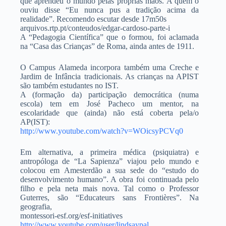
que aprendeu o mundo pelas próprias mãos. A quem o
ouviu disse “Eu nunca pus a tradição acima da
realidade”. Recomendo escutar desde 17m50s
arquivos.rtp.pt/conteudos/edgar-cardoso-parte-i
A “Pedagogia Científica” que o formou, foi aclamada
na “Casa das Crianças” de Roma, ainda antes de 1911.
O Campus Alameda incorpora também uma Creche e
Jardim de Infância tradicionais. As crianças na APIST
são também estudantes no IST.
A (formação da) participação democrática (numa
escola) tem em José Pacheco um mentor, na
escolaridade que (ainda) não está coberta pela/o
AP(IST):
http://www.youtube.com/watch?v=WOicsyPCVq0
Em alternativa, a primeira médica (psiquiatra) e
antropóloga de “La Sapienza” viajou pelo mundo e
colocou em Amesterdão a sua sede do “estudo do
desenvolvimento humano”. A obra foi continuada pelo
filho e pela neta mais nova. Tal como o Professor
Guterres, são “Educateurs sans Frontières”. Na
geografia,
montessori-esf.org/esf-initiatives
http://www.youtube.com/user/lindsaypal