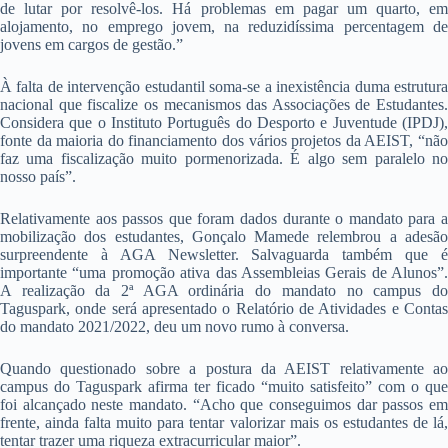
de lutar por resolvê-los. Há problemas em pagar um quarto, em
alojamento, no emprego jovem, na reduzidíssima percentagem de
jovens em cargos de gestão.”
À falta de intervenção estudantil soma-se a inexistência duma estrutura
nacional que fiscalize os mecanismos das Associações de Estudantes.
Considera que o Instituto Português do Desporto e Juventude (IPDJ),
fonte da maioria do financiamento dos vários projetos da AEIST, “não
faz uma fiscalização muito pormenorizada. É algo sem paralelo no
nosso país”.
Relativamente aos passos que foram dados durante o mandato para a
mobilização dos estudantes, Gonçalo Mamede relembrou a adesão
surpreendente à AGA Newsletter. Salvaguarda também que é
importante “uma promoção ativa das Assembleias Gerais de Alunos”.
A realização da 2ª AGA ordinária do mandato no campus do
Taguspark, onde será apresentado o Relatório de Atividades e Contas
do mandato 2021/2022, deu um novo rumo à conversa.
Quando questionado sobre a postura da AEIST relativamente ao
campus do Taguspark afirma ter ficado “muito satisfeito” com o que
foi alcançado neste mandato. “Acho que conseguimos dar passos em
frente, ainda falta muito para tentar valorizar mais os estudantes de lá,
tentar trazer uma riqueza extracurricular maior”.