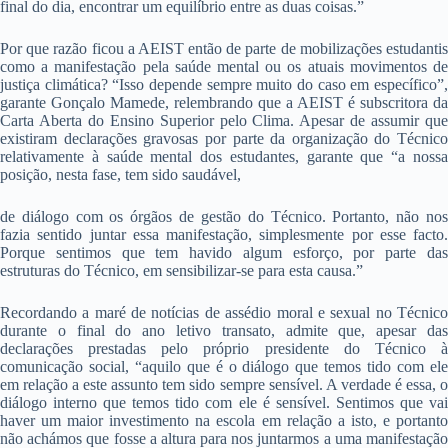
final do dia, encontrar um equilíbrio entre as duas coisas.”
Por que razão ficou a AEIST então de parte de mobilizações estudantis
como a manifestação pela saúde mental ou os atuais movimentos de
justiça climática? “Isso depende sempre muito do caso em específico”,
garante Gonçalo Mamede, relembrando que a AEIST é subscritora da
Carta Aberta do Ensino Superior pelo Clima. Apesar de assumir que
existiram declarações gravosas por parte da organização do Técnico
relativamente à saúde mental dos estudantes, garante que “a nossa
posição, nesta fase, tem sido saudável,
de diálogo com os órgãos de gestão do Técnico. Portanto, não nos
fazia sentido juntar essa manifestação, simplesmente por esse facto.
Porque sentimos que tem havido algum esforço, por parte das
estruturas do Técnico, em sensibilizar-se para esta causa.”
Recordando a maré de notícias de assédio moral e sexual no Técnico
durante o final do ano letivo transato, admite que, apesar das
declarações prestadas pelo próprio presidente do Técnico à
comunicação social, “aquilo que é o diálogo que temos tido com ele
em relação a este assunto tem sido sempre sensível. A verdade é essa, o
diálogo interno que temos tido com ele é sensível. Sentimos que vai
haver um maior investimento na escola em relação a isto, e portanto
não achámos que fosse a altura para nos juntarmos a uma manifestação