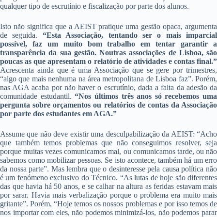
qualquer tipo de escrutínio e fiscalização por parte dos alunos.
Isto não significa que a AEIST pratique uma gestão opaca, argumenta
de seguida.
“Esta Associação, tentando ser o mais imparcial
possível, faz um muito bom trabalho em tentar garantir a
transparência da sua gestão. Noutras associações de Lisboa, são
poucas as que apresentam o relatório de atividades e contas final.”
Acrescenta ainda que é uma Associação que se gere por trimestres,
“algo que mais nenhuma na área metropolitana de Lisboa faz”. Porém,
nas AGA acaba por não haver o escrutínio, dada a falta da adesão da
comunidade estudantil.
“Nos últimos três anos só recebemos uma
pergunta sobre orçamentos ou relatórios de contas da Associação
por parte dos estudantes em AGA.”
Assume que não deve existir uma desculpabilização da AEIST: “Acho
que também temos problemas que não conseguimos resolver, seja
porque muitas vezes comunicamos mal, ou comunicamos tarde, ou não
sabemos como mobilizar pessoas. Se isto acontece, também há um erro
da nossa parte”. Mas lembra que o desinteresse pela causa política não
é um fenómeno exclusivo do Técnico. “As lutas de hoje são diferentes
das que havia há 50 anos, e se calhar na altura as feridas estavam mais
por sarar. Havia mais verbalização porque o problema era muito mais
gritante”. Porém, “Hoje temos os nossos problemas e por isso temos de
nos importar com eles, não podemos minimizá-los, não podemos parar