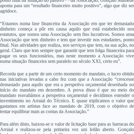
ponto final na situação do passivo
da Associação, Gonçalo Mamed
aponta para um “resultado financeiro muito positivo”, algo que diz ser
agridoce.
“Estamos numa fase financeira da Associação em que ter demasiado
dinheiro começa a pôr em causa aquilo que está estabelecido nos
estatutos, que somos uma Associação sem fins lucrativos. Somos uma
Associação que tem dinheiro e tem que investir nos estudantes, ponto
final. Nas atividades que realiza, nos serviços que tem, na sua ação, no
geral. Claro que tem sempre que garantir que tem folga financeira para
pagar os seus funcionários, mas neste momento a Associação vive
numa situação financeira sem paralelo no século XXI, creio eu”.
Recorda que a partir de um certo momento do mandato, o lucro obtido
nas iniciativas levadas a cabo fez com que a Associação “crescesse
demasiado para aquilo que era a perspetiva orçamental desenhada no
início do mandato em dezembro. A prova disso é que no meio do
mandato reavaliámos a perspetiva orçamental e decidimos estender o
investimento no Arraial do Técnico. E quase triplicamos o valor que
gastamos em artistas face ao mandato de 2019, com o objetivo de
tentar equilibrar mais as contas da Associação.”
Para além disto, baixou-se o valor de licitação base para as barracas do
Arraial e realizou-se pela primeira vez um leilão aberto. Gonçalo