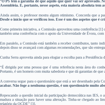
“
O PS tem a garantia de que aquilo que quer vai ser aprovado. Nu
Assembleia. E, portanto, nesse aspeto, esta maioria absoluta tem a
Ainda assim, o professor mostra algum otimismo. Concorda que a part
Desde o início que se verificou isso. Esse é um dos aspetos que é cr
Como primeira iniciativa, a Comissão aproveitou uma conferência [1]
também uma conferência com o apoio da Universidade de Évora, com fo
Em paralelo, a Comissão está também a receber contributos, tanto ind
depois disso se avançará com algumas recomendações, que são entregue
Cunha Serra aproveita ainda para elogiar a escolha para a Presidência
“É dirigida por uma pessoa que é uma referência nesta área do conhe
Portanto, é um homem com muita sabedoria e que dá garantias de que a
A conversa segue para o questionário que está a ser desenhado pela C
acabar. Não foge a nenhuma questão, é um questionário muito abe
Repescando a questão inicial da participação democrática nas IES, o
madura a situação para haver uma alteração. Tinha-se chegado ao lim
relatório da OCDE” [3].