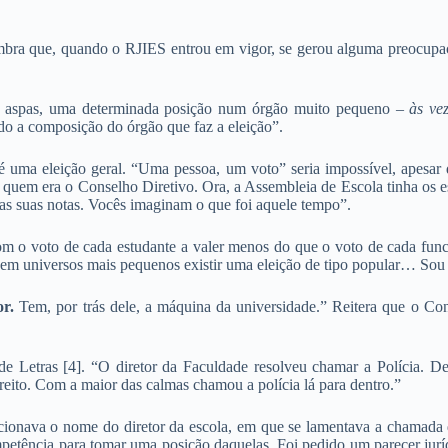
mbra que, quando o RJIES entrou em vigor, se gerou alguma preocupaçã
tre aspas, uma determinada posição num órgão muito pequeno –
às ve
o a composição do órgão que faz a eleição”.
é uma eleição geral. “Uma pessoa, um voto” seria impossível, apesar 
uem era o Conselho Diretivo. Ora, a Assembleia de Escola tinha os estu
as suas notas. Vocês imaginam o que foi aquele tempo”.
, com o voto de cada estudante a valer menos do que o voto de cada fu
, em universos mais pequenos existir uma eleição de tipo popular… Sou
or.
Tem, por trás dele, a máquina da universidade.” Reitera que o Con
e Letras [4]. “O diretor da Faculdade resolveu chamar a Polícia. 
reito. Com a maior das calmas chamou a polícia lá para dentro.”
onava o nome do diretor da escola, em que se lamentava a chamada 
etência para tomar uma posição daquelas. Foi pedido um parecer jurídi