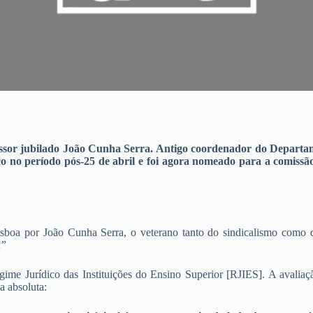
essor jubilado João Cunha Serra. Antigo coordenador do Departa
co no período pós-25 de abril e foi agora nomeado para a comissã
boa por João Cunha Serra, o veterano tanto do sindicalismo como do
…”
gime Jurídico das Instituições do Ensino Superior [RJIES]. A avalia
a absoluta: