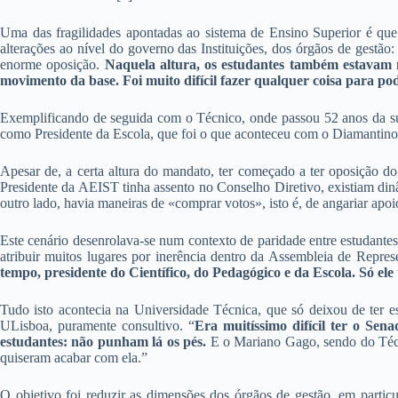
Uma das fragilidades apontadas ao sistema de Ensino Superior é que e
alterações ao nível do governo das Instituições, dos órgãos de gestã
enorme oposição.
Naquela altura, os estudantes também estavam
movimento da base. Foi muito difícil fazer qualquer coisa para po
Exemplificando de seguida com o Técnico, onde passou 52 anos da su
como Presidente da Escola, que foi o que aconteceu com o Diamantin
Apesar de, a certa altura do mandato, ter começado a ter oposição d
Presidente da AEIST tinha assento no Conselho Diretivo, existiam din
outro lado, havia maneiras de «comprar votos», isto é, de angariar apoi
Este cenário desenrolava-se num contexto de paridade entre estudantes
atribuir muitos lugares por inerência dentro da Assembleia de Repr
tempo, presidente do Científico, do Pedagógico e da Escola. Só ele 
Tudo isto acontecia na Universidade Técnica, que só deixou de ter 
ULisboa, puramente consultivo. “
Era muitíssimo difícil ter o Se
estudantes: não punham lá os pés.
E o Mariano Gago, sendo do Técni
quiseram acabar com ela.”
O objetivo foi reduzir as dimensões dos órgãos de gestão, em partic