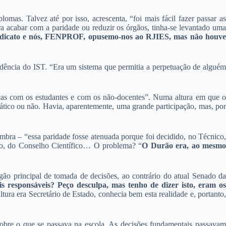
mas. Talvez até por isso, acrescenta, “foi mais fácil fazer passar as
ra acabar com a paridade ou reduzir os órgãos, tinha-se levantado uma
sindicato e nós, FENPROF, opusemo-nos ao RJIES, mas não houv
ência do IST. “Era um sistema que permitia a perpetuação de alguém
nças com os estudantes e com os não-docentes”. Numa altura em que o
tico ou não. Havia, aparentemente, uma grande participação, mas, por
embra – “essa paridade fosse atenuada porque foi decidido, no Técnico,
ico, do Conselho Científico… O problema? “
O Durão era, ao mesm
ão principal de tomada de decisões, ao contrário do atual Senado da
s responsáveis? Peço desculpa, mas tenho de dizer isto, eram o
ra era Secretário de Estado, conhecia bem esta realidade e, portanto
 sobre o que se passava na escola. As decisões fundamentais passavam