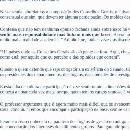
Nesta senda, abordamos a composição dos Conselhos Gerais, relativam
consensual que sim, que devem ter alguma participação. Os moldes des
Confessa que não tem nenhuma opinião fechada ainda sobre isso: há va
sentir mais responsabilidade mas tinham mais que fazer
. Havia um
muito mal a realidade académica.” Admite que, muitas vezes, as discu
“Há países onde os Conselhos Gerais são só gente de fora. Aqui, cheg
como está, por aquilo que eu percebo e das opiniões que correm”.
Quanto a quem defenda que seja obrigatória a existência do Senado, Cu
os presidentes dos departamentos, dos órgãos, das unidades de investi
E esta falta de cultura de participação faz-se sentir noutras dimensõe
começa a notar cada vez mais, porque quem tem os cargos sente-se à von
O professor argumenta que é agora muito mais difícil que se avancem
solta, conclui. “Temos que encorajar a participação da base, sem se cai
Perante o risco conhecido da paralisia dos órgãos de gestão no antigo
de concertação dos interesses dos diferentes grupos. Para garantir que a