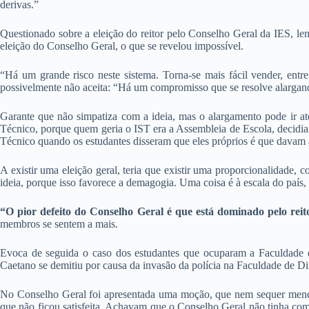
derivas.”
Questionado sobre a eleição do reitor pelo Conselho Geral da IES, le
eleição do Conselho Geral, o que se revelou impossível.
“Há um grande risco neste sistema. Torna-se mais fácil vender, en
possivelmente não aceita: “Há um compromisso que se resolve alargand
Garante que não simpatiza com a ideia, mas o alargamento pode ir at
Técnico, porque quem geria o IST era a Assembleia de Escola, decidia q
Técnico quando os estudantes disseram que eles próprios é que davam 
A existir uma eleição geral, teria que existir uma proporcionalidade
ideia, porque isso favorece a demagogia. Uma coisa é à escala do país
“O pior defeito do Conselho Geral é que está dominado pelo reit
membros se sentem a mais.
Evoca de seguida o caso dos estudantes que ocuparam a Faculdade d
Caetano se demitiu por causa da invasão da polícia na Faculdade de Di
No Conselho Geral foi apresentada uma moção, que nem sequer menci
que não ficou satisfeita. Achavam que o Conselho Geral não tinha comp