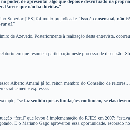
no poder, de apresentar algo que depois é desvirtuado na própria
ser. Parece que não há dúvidas.
”
no Superior [IES] foi muito prejudicada: “
Isso é consensual, não é
rar aí.
”
ro de Azevedo. Posteriormente à realização desta entrevista, ocorreu
elatório em que resume a participação neste processo de discussão. Só
essor Alberto Amaral já foi reitor, membro do Conselho de reitores…
democraticamente expressas.”
 exemplo, “
se faz sentido que as fundações continuem, se elas deve
tuação “fértil” que levou à implementação do RJIES em 2007: “estava
sgotado. E o Mariano Gago aproveitou essa oportunidade, escorado no