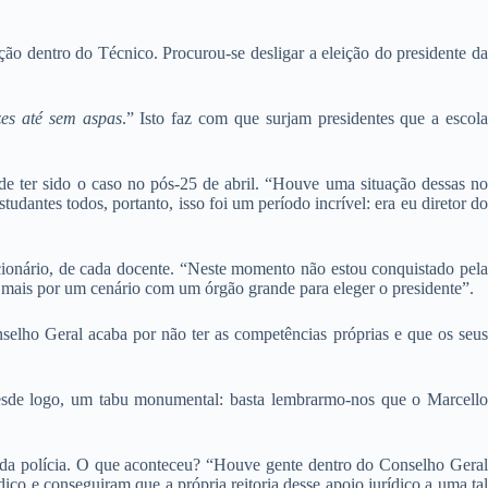
o dentro do Técnico. Procurou-se desligar a eleição do presidente da
zes até sem aspas
.” Isto faz com que surjam presidentes que a escol
de ter sido o caso no pós-25 de abril. “Houve uma situação dessas no
dantes todos, portanto, isso foi um período incrível: era eu diretor do
ncionário, de cada docente. “Neste momento não estou conquistado pela
 mais por um cenário com um órgão grande para eleger o presidente”.
selho Geral acaba por não ter as competências próprias e que os seu
Desde logo, um tabu monumental: basta lembrarmo-nos que o Marcello
da polícia. O que aconteceu? “Houve gente dentro do Conselho Geral
co e conseguiram que a própria reitoria desse apoio jurídico a uma tal