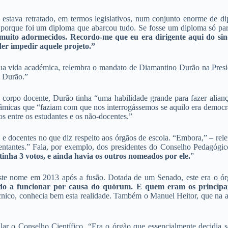
stava retratado, em termos legislativos, num conjunto enorme de diplo
o: porque foi um diploma que abarcou tudo. Se fosse um diploma só pa
 muito adormecidos. Recordo-me que eu era dirigente aqui do 
der impedir aquele projeto.”
a vida académica, relembra o mandato de Diamantino Durão na Presid
o Durão.”
o corpo docente, Durão tinha “uma habilidade grande para fazer alia
âmicas que “faziam com que nos interrogássemos se aquilo era democrá
os entre os estudantes e os não-docentes.”
 e docentes no que diz respeito aos órgãos de escola. “Embora,” – rel
esentantes.” Fala, por exemplo, dos presidentes do Conselho Pedagóg
tinha 3 votos, e ainda havia os outros nomeados por ele.
”
este nome em 2013 após a fusão. Dotada de um Senado, este era o órg
nado a funcionar por causa do quórum. E quem eram os principai
co, conhecia bem esta realidade. Também o Manuel Heitor, que na altu
ular o Conselho Científico. “Era o órgão que essencialmente decidia