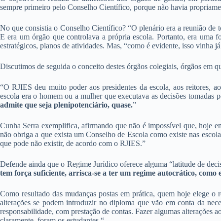
sempre primeiro pelo Conselho Científico, porque não havia propriame
No que consistia o Conselho Científico? “O plenário era a reunião de t
E era um órgão que controlava a própria escola. Portanto, era uma f
estratégicos, planos de atividades. Mas, “como é evidente, isso vinha 
Discutimos de seguida o conceito destes órgãos colegiais, órgãos em qu
“O RJIES deu muito poder aos presidentes da escola, aos reitores, a
escola era o homem ou a mulher que executava as decisões tomadas pe
admite que seja plenipotenciário, quase.
”
Cunha Serra exemplifica, afirmando que não é impossível que, hoje em
não obriga a que exista um Conselho de Escola como existe nas escola
que pode não existir, de acordo com o RJIES.”
Defende ainda que o Regime Jurídico oferece alguma “latitude de decis
tem força suficiente, arrisca-se a ter um regime autocrático, como e
Como resultado das mudanças postas em prática, quem hoje elege o re
alterações se podem introduzir no diploma que vão em conta da neces
responsabilidade, com prestação de contas. Fazer algumas alterações a
claramente, foram os estudantes.“