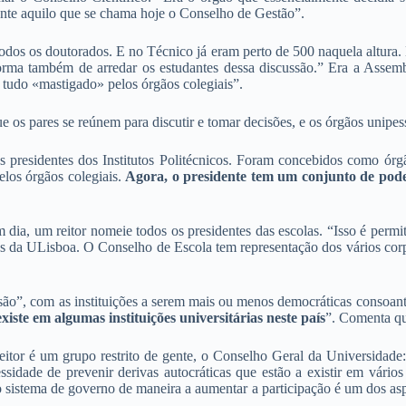
nte aquilo que se chama hoje o Conselho de Gestão”.
odos os doutorados. E no Técnico já eram perto de 500 naquela altura. 
orma também de arredar os estudantes dessa discussão.” Era a Assemb
já tudo «mastigado» pelos órgãos colegiais”.
e os pares se reúnem para discutir e tomar decisões, e os órgãos unipes
os presidentes dos Institutos Politécnicos. Foram concebidos como ó
los órgãos colegiais.
Agora, o presidente tem um conjunto de pod
 dia, um reitor nomeie todos os presidentes das escolas. “Isso é per
s da ULisboa. O Conselho de Escola tem representação dos vários corpo
ão”, com as instituições a serem mais ou menos democráticas consoante
xiste em algumas instituições universitárias neste país
”. Comenta qu
itor é um grupo restrito de gente, o Conselho Geral da Universidade:
sidade de prevenir derivas autocráticas que estão a existir em vári
o sistema de governo de maneira a aumentar a participação é um dos as