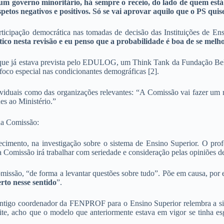
m governo minoritário, há sempre o receio, do lado de quem está 
spetos negativos e positivos. Só se vai aprovar aquilo que o PS qui
icipação democrática nas tomadas de decisão das Instituições de Ensi
ítico nesta revisão e eu penso que a probabilidade é boa de se melho
 que já estava prevista pelo EDULOG, um Think Tank da Fundação Belmi
co especial nas condicionantes demográficas [2].
ividuais como das organizações relevantes: “A Comissão vai fazer um r
s ao Ministério.”
 da Comissão:
cimento, na investigação sobre o sistema de Ensino Superior. O prof
 Comissão irá trabalhar com seriedade e consideração pelas opiniões 
omissão, “de forma a levantar questões sobre tudo”. Põe em causa, por
rto nesse sentido
”.
 antigo coordenador da FENPROF para o Ensino Superior relembra a si
ite, acho que o modelo que anteriormente estava em vigor se tinha e