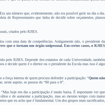
Era um número que, evidentemente, não era possível gerir no dia a dia.
leia de Representantes que tinha de decidir sobre orçamentos, planos
soais, criados pelo RJIES.
rgãos com uma data de competências. Antigamente não, o presidente da
eres que o tornam um órgão unipessoal. Em certos casos, o RJIE
mitido pelo RJIES. Depende dos estatutos de cada Universidade, também
s e decide quem é o diretor ou o presidente da Escola mas isso é algo
 a força interna de quem procura defender a participação: “
Quem nã
e, neste aspeto, se passou do “80 para o 8”.
 “Mas hoje em dia a participação é muito baixa. É importante ver que
os sítios e de aumentar a participação, mas ao mesmo tempo com maior
petos que eu acho que é fundamental. Um dos grupos mais sacrificados,