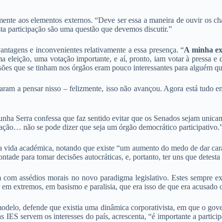
ente aos elementos externos. “Deve ser essa a maneira de ouvir os ch
ta participação são uma questão que devemos discutir.”
ntagens e inconvenientes relativamente a essa presença. “
A minha ex
a eleição, uma votação importante, e aí, pronto, iam votar à pressa e 
ssões que se tinham nos órgãos eram pouco interessantes para alguém q
aram a pensar nisso – felizmente, isso não avançou. Agora está tudo 
nha Serra confessa que faz sentido evitar que os Senados sejam unicam
gação… não se pode dizer que seja um órgão democrático participativo.
s da vida académica, notando que existe “um aumento do medo de dar cara
tade para tomar decisões autocráticas, e, portanto, ter uns que detesta
 com assédios morais no novo paradigma legislativo. Estes sempre ex
r em extremos, em basismo e paralisia, que era isso de que era acusado 
 modelo, defende que existia uma dinâmica corporativista, em que o go
s IES servem os interesses do país, acrescenta, “é importante a particip