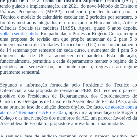
de grau de 1º e 2º ciclos do Instituto Superior Técnico (IST)”
,
tendo guiado a implementação, em 2021, do novo Método de Ensino e
Práticas Pedagógicas (MEPP), conhecido por ter trazido para o
Técnico o modelo de calendário escolar em 2 períodos por semestre, o
fim dos mestrados integrados e a formação em Humanidades, Artes e
Ciências Sociais (as cadeiras HASS). Agora, quase 6 anos depois,
volta a ser discutido
. Em particular, o Professor Rogério Colaço redigiu
uma proposta de revisão em que propõe aumentar de 2 para 5 o
número máximo de Unidades Curriculares (UC)
com funcionament
de 14 semanas por semestre em cada curso, e aumentar de 4 para 5 o
número total de UC a acontecer em paralelo. Esta alteração,
funcionalmente, permitiria a cada departamento manter o regime de 2
períodos por semestre ou, no limite oposto, regressar ao regime
puramente semestral.
Segundo a informação fornecida pelo Presidente do Técnico ao
Diferencial, a sua proposta de revisão ao PERCIST recebeu o parecer
positivo dos Presidentes de Departamento, dos Coordenadores de
Curso, dos Delegados de Curso e da Assembleia de Escola (AE), após
uma primeira fase de audição desses órgãos. De facto,
de acordo com a
ata da 2ª Reunião da AE de 2025
, após uma apresentação de Rogério
Colaço e as intervenções dos membros da AE, um parecer favorável da
Assembleia de Escola foi proposto e aprovado por unanimidade.
A segunda fase de audição terminou com o parecer positivo, por