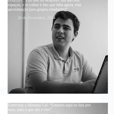
DAEIST: “Um ano no desporto, um ano nos
espaços, e se calhar é isto que falta agora, esta
aproximação [aos grupos estudantis]”
26 de Novembro, 2024
Entrevista a Mariana Cal: “Estamos aqui na luta por
mais, para o que der e vier”