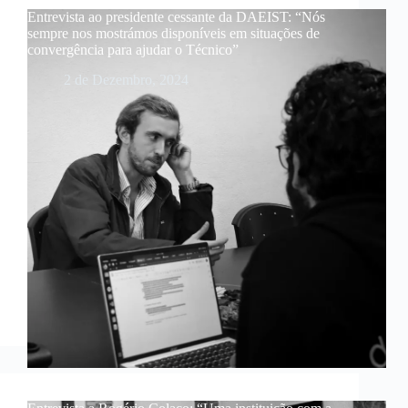
Entrevista ao presidente cessante da DAEIST: “Nós
sempre nos mostrámos disponíveis em situações de
convergência para ajudar o Técnico”
2 de Dezembro, 2024