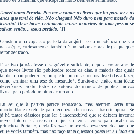
metro de Saldanha, que encapsula muito bem esse sentimento:
Entrei numa livraria. Pus-me a contar os livros que há para ler e os
anos que terei de vida. Não chegam! Não duro nem para metade da
livraria! Deve haver certamente outras maneiras de uma pessoa se
salvar, senão… estou perdido.
[1]
Constitui uma captação perfeita da angústia e da impotência que são
natas (que, curiosamente, também é um sabor de gelado) a qualquer
leitor dedicado.
E se isso já não fosse desagrável o suficiente, depois lembrei-me de
que novos livros são publicados todos os dias, a maioria dos quais
também não poderei ler, porque tenho coisas menos divertidas a fazer,
como terminar uma tese de mestrado*. Surgiu-me, então, uma ideia:
deveríamos proibir todos os autores do mundo de publicar novos
livros, pelo período mínimo de um ano.
Eu sei que à partida parece rebuscado, mas atentem, seria uma
oportunidade excelente para recuperar do colossal atraso temporal. Se
já há tantos clássicos para ler, é inconcebível que se deixem inventar
novos futuros clássicos sem que eu tenha tempo para acabar os
primeiros. Portanto, devia fazer-se um acordo nesse sentido, para que
eu (e vocês também, mas não faço tanta questão) possa ler a
Ilíada
e