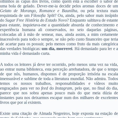
olhinhos às capas dos livros, como quem está a escolher o sabor de
uma bola de gelado. Dever-me-ia decidir pelos aromas doces de um
Gelato de Morango, Romance e Baunilha
, ou pela textura mai
requintada de um
Filosofia Split
? Ou, ainda, pelo sabor mais insípid
do
Sugar Free História do Estado Novo
? Enquanto saltitava de estant
para estante, inquietava-me a quantidade absurda de conhecimento e
experiência humana ali conservados, no seio daquelas páginas,
colocadas ali à mão de semear, mas, ainda assim, a mim certamente
inacessíveis para todo o sempre, se não pelo custo financeiro que teria
de acartar para os possuir, pelo menos como fruto da mais categórica
das verdades biológicas:
um dia, morrerei
. Há demasiado para ler e 
minha vida é demasiado curta.
A todos os leitores já deve ter ocorrido, pelo menos uma vez na vida,
ao entrar numa biblioteca, esta perceção arrebatadora, de que o tempo
de que nós, humanos, dispomos é de proporção irrisória na escala
imensurável e sublime de toda a literatura mundial. Não admira. Todos
temos os nossos trabalhos, responsabilidades e vídeos muito
engraçados para ver no
feed
do
Instagram
, pelo que, no final do dia,
parece que nos sobra apenas pouco mais do que meia dúzia de
instantes para nos deixarmos escapar num dos milhares de excelentes
livros que por aí existem.
Existe uma citação de Almada Negreiros, hoje exposta na estação de