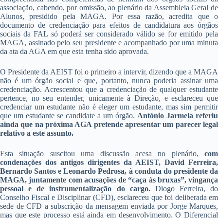
associação, cabendo, por omissão, ao plenário da Assembleia Geral de
Alunos, presidido pela MAGA. Por essa razão, acredita que o
documento de credenciação para efeitos de candidatura aos órgãos
sociais da FAL só poderá ser considerado válido se for emitido pela
MAGA, assinado pelo seu presidente e acompanhado por uma minuta
da ata da AGA em que esta tenha sido aprovada.
O Presidente da AEIST foi o primeiro a intervir, dizendo que a MAGA
não é um órgão social e que, portanto, nunca poderia assinar uma
credenciação. Acrescentou que a credenciação de qualquer estudante
pertence, no seu entender, unicamente à Direção, e esclareceu que
credenciar um estudante não é eleger um estudante, mas sim permitir
que um estudante se candidate a um órgão.
António Jarmela referiu
ainda que na próxima AGA pretende apresentar um parecer legal
relativo a este assunto.
Esta situação suscitou uma discussão acesa no plenário,
com
condenações dos antigos dirigentes da AEIST, David Ferreira,
Bernardo Santos e Leonardo Pedrosa, à conduta do presidente da
MAGA, juntamente com acusações de “caça às bruxas”, vingança
pessoal e de instrumentalização do cargo.
Diogo Ferreira, do
Conselho Fiscal e Disciplinar (CFD), esclareceu que foi deliberada em
sede de CFD a subscrição da mensagem enviada por Jorge Marques,
mas que este processo está ainda em desenvolvimento. O Diferencial