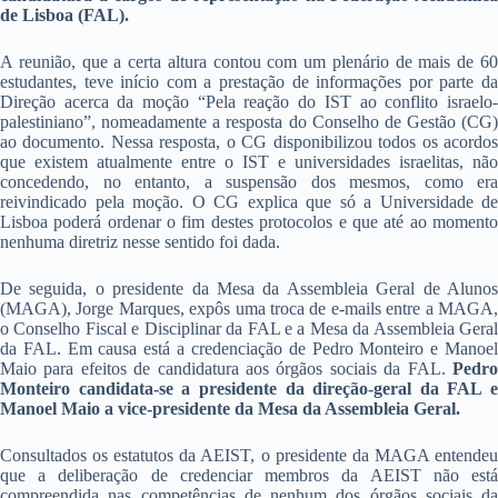
de Lisboa (FAL).
A reunião, que a certa altura contou com um plenário de mais de 60
estudantes, teve início com a prestação de informações por parte da
Direção acerca da moção “Pela reação do IST ao conflito israelo-
palestiniano”, nomeadamente a resposta do Conselho de Gestão (CG)
ao documento. Nessa resposta, o CG disponibilizou todos os acordos
que existem atualmente entre o IST e universidades israelitas, não
concedendo, no entanto, a suspensão dos mesmos, como era
reivindicado pela moção. O CG explica que só a Universidade de
Lisboa poderá ordenar o fim destes protocolos e que até ao momento
nenhuma diretriz nesse sentido foi dada.
De seguida, o presidente da Mesa da Assembleia Geral de Alunos
(MAGA), Jorge Marques, expôs uma troca de e-mails entre a MAGA,
o Conselho Fiscal e Disciplinar da FAL e a Mesa da Assembleia Geral
da FAL. Em causa está a credenciação de Pedro Monteiro e Manoel
Maio para efeitos de candidatura aos órgãos sociais da FAL.
Pedr
Monteiro candidata-se a presidente da direção-geral da FAL e
Manoel Maio a vice-presidente da Mesa da Assembleia Geral.
Consultados os estatutos da AEIST, o presidente da MAGA entendeu
que a deliberação de credenciar membros da AEIST não está
compreendida nas competências de nenhum dos órgãos sociais da