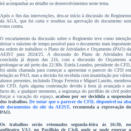
irá acompanhar ao detalhe os desenvolvimentos neste tema.
Após o fim das intervenções, deu-se início à discussão do Regimento
da AGA, que foi curta e resultou na aprovação do documento sem
votos contra.
O encurtamento da discussão sobre o Regimento teve como intenção
deixar o máximo de tempo possível para o documento mais importante
na ordem de trabalhos: o Plano de Atividades e Orçamento (PAO) da
AEIST para 2024/25. A discussão do Plano de Atividades foi
concluída já depois das 21h, com a discussão do Orçamento a
prolongar-se até perto das 22:30h. Estela Leandro, presidente do CFD,
foi ainda chamada para começar a apresentar o parecer do CFD em
relação ao PAO, mas a decisão foi recebida com insatisfação por vários
alunos presentes, incluindo Diogo Ferreira e Miguel Laurito, membros
do CFD. Após alguma contestação devido à hora já avançada e ao
facto de, a qualquer momento, a segurança do pavilhão de civil poder
forçar a vacação do espaço,
acabou por ser decidida a suspensão
dos trabalhos.
De notar que o parecer do CFD, disponível na ab
de documentos do site da AEIST,
recomenda a reprovação d
PAO.
Os trabalhos serão retomados segunda-feira às 16:30, no
anfiteatro VA2, no Pavilhão de Civil, onde se pode esperar a