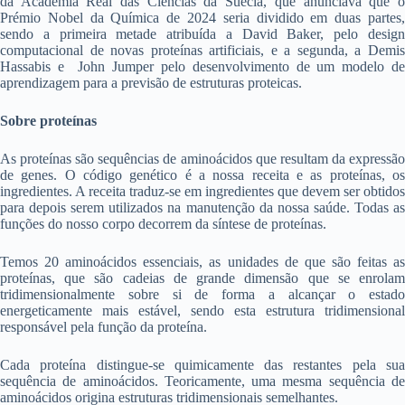
da Academia Real das Ciências da Suécia, que anunciava que o
Prémio Nobel da Química de 2024 seria dividido em duas partes,
sendo a primeira metade atribuída a David Baker, pelo design
computacional de novas proteínas artificiais, e a segunda, a Demis
Hassabis e John Jumper pelo desenvolvimento de um modelo de
aprendizagem para a previsão de estruturas proteicas.
Sobre proteínas
As proteínas são sequências de aminoácidos que resultam da expressão
de genes. O código genético é a nossa receita e as proteínas, os
ingredientes. A receita traduz-se em ingredientes que devem ser obtidos
para depois serem utilizados na manutenção da nossa saúde. Todas as
funções do nosso corpo decorrem da síntese de proteínas.
Temos 20 aminoácidos essenciais, as unidades de que são feitas as
proteínas, que são cadeias de grande dimensão que se enrolam
tridimensionalmente sobre si de forma a alcançar o estado
energeticamente mais estável, sendo esta estrutura tridimensional
responsável pela função da proteína.
Cada proteína distingue-se quimicamente das restantes pela sua
sequência de aminoácidos. Teoricamente, uma mesma sequência de
aminoácidos origina estruturas tridimensionais semelhantes.