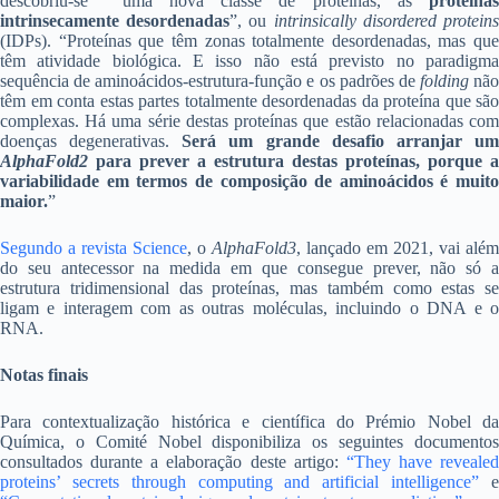
descobriu-se uma nova classe de proteínas, as
proteínas
intrinsecamente desordenadas
”, ou
intrinsically disordered protein
(IDPs). “Proteínas que têm zonas totalmente desordenadas, mas que
têm atividade biológica. E isso não está previsto no paradigma
sequência de aminoácidos-estrutura-função e os padrões de
folding
não
têm em conta estas partes totalmente desordenadas da proteína que são
complexas. Há uma série destas proteínas que estão relacionadas com
doenças degenerativas.
Será um grande desafio arranjar u
AlphaFold2
para prever a estrutura destas proteínas, porque a
variabilidade em termos de composição de aminoácidos é muito
maior.
”
Segundo a revista Science
, o
AlphaFold3
, lançado em 2021, vai além
do seu antecessor na medida em que consegue prever, não só a
estrutura tridimensional das proteínas, mas também como estas se
ligam e interagem com as outras moléculas, incluindo o DNA e o
RNA.
Notas finais
Para contextualização histórica e científica do Prémio Nobel da
Química, o Comité Nobel disponibiliza os seguintes documentos
consultados durante a elaboração deste artigo:
“They have revealed
proteins’ secrets through computing and artificial intelligence”