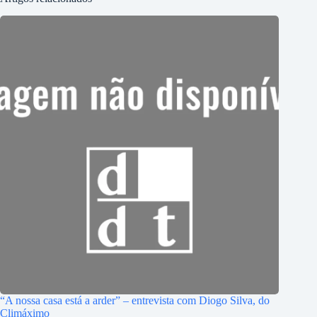
“A nossa casa está a arder” – entrevista com Diogo Silva, do
Climáximo