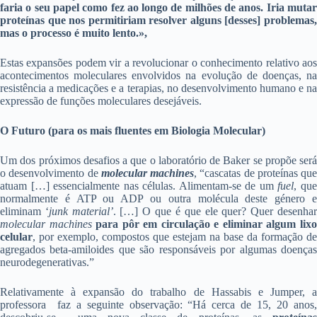
faria o seu papel como fez ao longo de milhões de anos. Iria mutar
proteínas que nos permitiriam resolver alguns [desses] problemas,
mas o processo é muito lento.»,
Estas expansões podem vir a revolucionar o conhecimento relativo aos
acontecimentos moleculares envolvidos na evolução de doenças, na
resistência a medicações e a terapias, no desenvolvimento humano e na
expressão de funções moleculares desejáveis.
O Futuro (para os mais fluentes em Biologia Molecular)
Um dos próximos desafios a que o laboratório de Baker se propõe será
o desenvolvimento de
molecular machines
, “cascatas de proteínas que
atuam […] essencialmente nas células. Alimentam-se de um
fuel
, qu
normalmente é ATP ou ADP ou outra molécula deste género e
eliminam ‘
junk material’
. […] O que é que ele quer? Quer desenha
molecular machines
para pôr em circulação e eliminar algum lix
celular
, por exemplo, compostos que estejam na base da formação de
agregados beta-amiloides que são responsáveis por algumas doenças
neurodegenerativas.”
Relativamente à expansão do trabalho de Hassabis e Jumper, a
professora faz a seguinte observação: “Há cerca de 15, 20 anos,