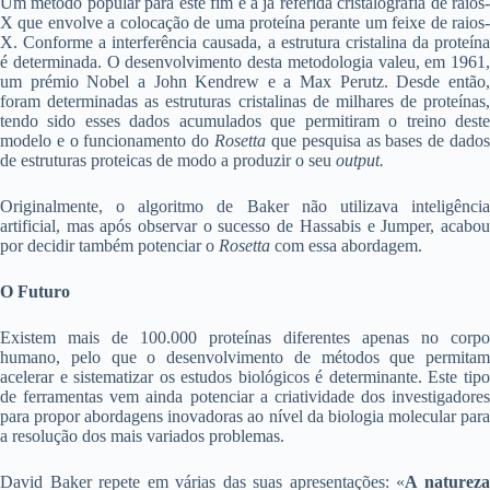
Um método popular para este fim é a já referida cristalografia de raios-
X que envolve a colocação de uma proteína perante um feixe de raios-
X. Conforme a interferência causada, a estrutura cristalina da proteína
é determinada. O desenvolvimento desta metodologia valeu, em 1961,
um prémio Nobel a John Kendrew e a Max Perutz. Desde então,
foram determinadas as estruturas cristalinas de milhares de proteínas,
tendo sido esses dados acumulados que permitiram o treino deste
modelo e o funcionamento do
Rosetta
que pesquisa as bases de dado
de estruturas proteicas de modo a produzir o seu
output.
Originalmente, o algoritmo de Baker não utilizava inteligência
artificial, mas após observar o sucesso de Hassabis e Jumper, acabou
por decidir também potenciar o
Rosetta
com essa abordagem.
O Futuro
Existem mais de 100.000 proteínas diferentes apenas no corpo
humano, pelo que o desenvolvimento de métodos que permitam
acelerar e sistematizar os estudos biológicos é determinante. Este tipo
de ferramentas vem ainda potenciar a criatividade dos investigadores
para propor abordagens inovadoras ao nível da biologia molecular para
a resolução dos mais variados problemas.
David Baker repete em várias das suas apresentações: «
A naturez