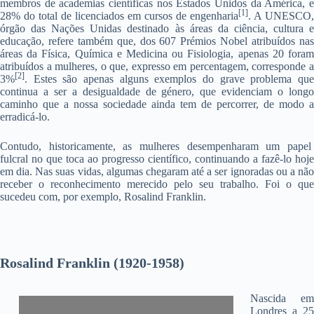
membros de academias científicas nos Estados Unidos da América, e
[1]
28% do total de licenciados em cursos de engenharia
. A UNESCO,
órgão das Nações Unidas destinado às áreas da ciência, cultura e
educação, refere também que, dos 607 Prémios Nobel atribuídos nas
áreas da Física, Química e Medicina ou Fisiologia, apenas 20 foram
atribuídos a mulheres, o que, expresso em percentagem, corresponde a
[2]
3%
. Estes são apenas alguns exemplos do grave problema que
continua a ser a desigualdade de género, que evidenciam o longo
caminho que a nossa sociedade ainda tem de percorrer, de modo a
erradicá-lo.
Contudo, historicamente, as mulheres desempenharam um papel
fulcral no que toca ao progresso científico, continuando a fazê-lo hoje
em dia. Nas suas vidas, algumas chegaram até a ser ignoradas ou a não
receber o reconhecimento merecido pelo seu trabalho. Foi o que
sucedeu com, por exemplo, Rosalind Franklin.
Rosalind Franklin (1920-1958)
Nascida em
Londres a 25