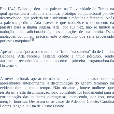
Em 1842, Babbage deu uma palestra na Universidade de Turim, na
qual apresentou a máquina analítica, protótipo computacional por ele
desenvolvido, que poderia vir a substituir a máquina diferencial. Após
a palestra, pediu a Ada Lovelace que traduzisse o documento da
palestra para a língua inglesa. Ada, por sua vez, não se limitou à
tradução, tendo adicionado algumas anotações de sua autoria. Estas
anotações continham precisamente o algoritmo que seria processado
[4]
por estas máquinas
.
Apesar de, na época, o seu nome ter ficado “na sombra” do de Charles
Babbage, Ada recebeu bastante crédito a título póstumo, sendo
atualmente reconhecida por muitos como a primeira programadora da
[5]
História
.
A nível nacional, apesar de não ter havido nenhum caso como os
apresentados anteriormente, a discriminação do género feminino foi
evidente durante muito tempo. Não obstante , houve mulheres que
resistiram a esta discriminação, cujo contributo foi fundamental para a
emancipação das mulheres portuguesas, merecendo, por isso, uma
menção honrosa. Destacam-se os casos de Adelaide Cabete, Carolina
Beatriz Ângelo, e Ana de Castro Osório.