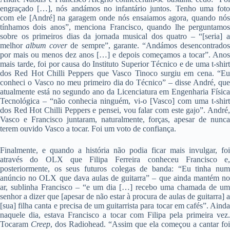
engraçado […], nós andámos no infantário juntos. Tenho uma foto
com ele [André] na garagem onde nós ensaiamos agora, quando nós
tínhamos dois anos”, menciona Francisco, quando lhe perguntamos
sobre os primeiros dias da jornada musical dos quatro – “[seria] a
melhor
album cover
de sempre”, garante. “Andámos desencontrado
por mais ou menos dez anos […] e depois começamos a tocar”. Anos
mais tarde, foi por causa do Instituto Superior Técnico e de uma t-shirt
dos Red Hot Chilli Peppers que Vasco Tinoco surgiu em cena. “Eu
conheci o Vasco no meu primeiro dia do Técnico” – disse André, que
atualmente está no segundo ano da Licenciatura em Engenharia Física
Tecnológica – “não conhecia ninguém, vi-o [Vasco] com uma t-shirt
dos Red Hot Chilli Peppers e pensei, vou falar com este gajo”. André,
Vasco e Francisco juntaram, naturalmente, forças, apesar de nunca
terem ouvido Vasco a tocar. Foi um voto de confiança.
Finalmente, e quando a história não podia ficar mais invulgar, foi
através do OLX que Filipa Ferreira conheceu Francisco e,
posteriormente, os seus futuros colegas de banda: “Eu tinha num
anúncio no OLX que dava aulas de guitarra” – que ainda mantém no
ar, sublinha Francisco – “e um dia […] recebo uma chamada de um
senhor a dizer que [apesar de não estar à procura de aulas de guitarra] a
[sua] filha canta e precisa de um guitarrista para tocar em cafés”. Ainda
naquele dia, estava Francisco a tocar com Filipa pela primeira vez.
Tocaram
Creep
, dos Radiohead. “Assim que ela começou a cantar foi