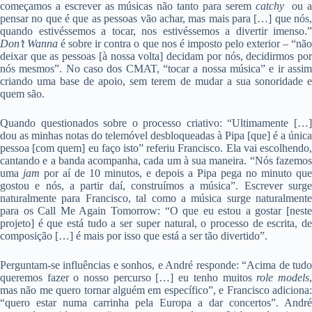
começamos a escrever as músicas não tanto para serem
catchy
ou 
pensar no que é que as pessoas vão achar, mas mais para […] que nós,
quando estivéssemos a tocar, nos estivéssemos a divertir imenso.”
Don’t Wanna
é sobre ir contra o que nos é imposto pelo exterior – “nã
deixar que as pessoas [à nossa volta] decidam por nós, decidirmos por
nós mesmos”. No caso dos CMAT, “tocar a nossa música” e ir assim
criando uma base de apoio, sem terem de mudar a sua sonoridade e
quem são.
Quando questionados sobre o processo criativo: “Ultimamente […]
dou as minhas notas do telemóvel desbloqueadas à Pipa [que] é a única
pessoa [com quem] eu faço isto” referiu Francisco. Ela vai escolhendo,
cantando e a banda acompanha, cada um à sua maneira. “Nós fazemos
uma
jam
por aí de 10 minutos, e depois a Pipa pega no minuto que
gostou e nós, a partir daí, construímos a música”. Escrever surge
naturalmente para Francisco, tal como a música surge naturalmente
para os Call Me Again Tomorrow: “O que eu estou a gostar [neste
projeto] é que está tudo a ser super natural, o processo de escrita, de
composição […] é mais por isso que está a ser tão divertido”.
Perguntam-se influências e sonhos, e André responde: “Acima de tudo
queremos fazer o nosso percurso […] eu tenho muitos
role models
mas não me quero tornar alguém em específico”, e Francisco adiciona:
“quero estar numa carrinha pela Europa a dar concertos”. André