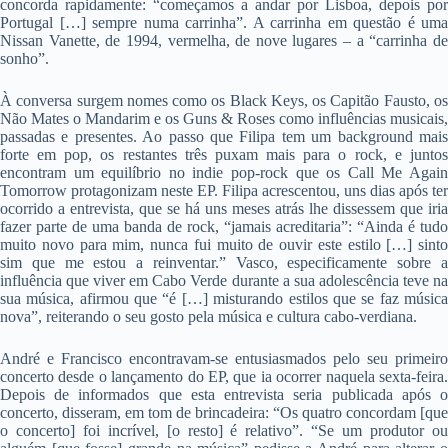
concorda rapidamente: “começamos a andar por Lisboa, depois por
Portugal […] sempre numa carrinha”. A carrinha em questão é uma
Nissan Vanette, de 1994, vermelha, de nove lugares – a “carrinha de
sonho”.
À conversa surgem nomes como os Black Keys, os Capitão Fausto, os
Não Mates o Mandarim e os Guns & Roses como influências musicais,
passadas e presentes. Ao passo que Filipa tem um background mais
forte em pop, os restantes três puxam mais para o rock, e juntos
encontram um equilíbrio no indie pop-rock que os Call Me Again
Tomorrow protagonizam neste EP. Filipa acrescentou, uns dias após ter
ocorrido a entrevista, que se há uns meses atrás lhe dissessem que iria
fazer parte de uma banda de rock, “jamais acreditaria”: “Ainda é tudo
muito novo para mim, nunca fui muito de ouvir este estilo […] sinto
sim que me estou a reinventar.” Vasco, especificamente sobre a
influência que viver em Cabo Verde durante a sua adolescência teve na
sua música, afirmou que “é […] misturando estilos que se faz música
nova”, reiterando o seu gosto pela música e cultura cabo-verdiana.
André e Francisco encontravam-se entusiasmados pelo seu primeiro
concerto desde o lançamento do EP, que ia ocorrer naquela sexta-feira.
Depois de informados que esta entrevista seria publicada após o
concerto, disseram, em tom de brincadeira: “Os quatro concordam [que
o concerto] foi incrível, [o resto] é relativo”. “Se um produtor ou