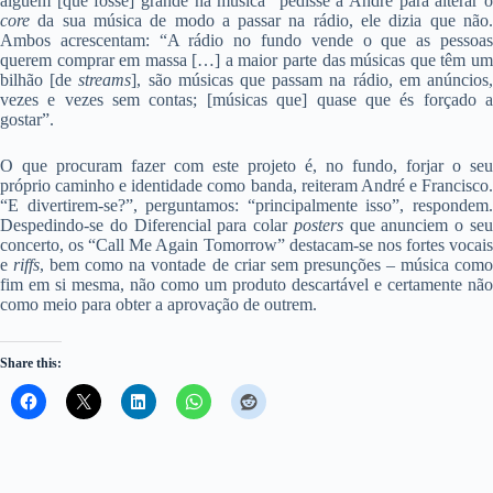
alguém [que fosse] grande na música” pedisse a André para alterar o
core
da sua música de modo a passar na rádio, ele dizia que não.
Ambos acrescentam: “A rádio no fundo vende o que as pessoas
querem comprar em massa […] a maior parte das músicas que têm um
bilhão [de
streams
], são músicas que passam na rádio, em anúncios
vezes e vezes sem contas; [músicas que] quase que és forçado a
gostar”.
O que procuram fazer com este projeto é, no fundo, forjar o seu
próprio caminho e identidade como banda, reiteram André e Francisco.
“E divertirem-se?”, perguntamos: “principalmente isso”, respondem.
Despedindo-se do Diferencial para colar
posters
que anunciem o se
concerto, os “Call Me Again Tomorrow” destacam-se nos fortes vocais
e
riffs
, bem como na vontade de criar sem presunções – música com
fim em si mesma, não como um produto descartável e certamente não
como meio para obter a aprovação de outrem.
Share this: