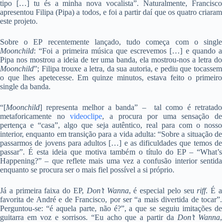
tipo […] tu és a minha nova vocalista”. Naturalmente, Francisco
apresentou Filipa (Pipa) a todos, e foi a partir daí que os quatro criaram
este projeto.
Sobre o EP recentemente lançado, tudo começa com o single
Moonchild
: “Foi a primeira música que escrevemos […] e quando a
Pipa nos mostrou a ideia de ter uma banda, ela mostrou-nos a letra do
Moonchild
”; Filipa trouxe a letra, da sua autoria, e pediu que tocassem
o que lhes apetecesse. Em quinze minutos, estava feito o primeiro
single da banda.
“[
Moonchild
] representa melhor a banda” – tal como é retratado
metaforicamente no
videoclipe
, a procura por uma sensação de
pertença e “casa”, algo que seja autêntico, real para com o nosso
interior, enquanto em transição para a vida adulta: “Sobre a situação de
passarmos de jovens para adultos […] e as dificuldades que temos de
passar”. É esta ideia que motiva também o título do EP – “What’s
Happening?” – que reflete mais uma vez a confusão interior sentida
enquanto se procura ser o mais fiel possível a si próprio.
Já a primeira faixa do EP,
Don’t Wanna
, é especial pelo seu
riff
. É 
favorita de André e de Francisco, por ser “a mais divertida de tocar”.
Perguntou-se: “é aquela parte, não é?”, a que se seguiu imitações de
guitarra em voz e sorrisos. “Eu acho que a partir da
Don’t Wanna