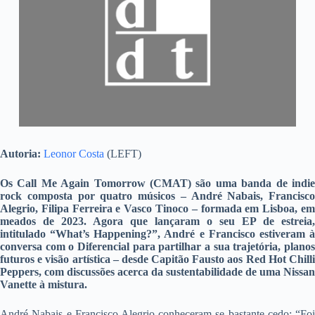
Autoria:
Leonor Costa
(LEFT)
Os Call Me Again Tomorrow (CMAT) são uma banda de indie
rock composta por quatro músicos – André Nabais, Francisco
Alegrio, Filipa Ferreira e Vasco Tinoco – formada em Lisboa, em
meados de 2023. Agora que lançaram o seu EP de estreia,
intitulado “What’s Happening?”, André e Francisco estiveram à
conversa com o Diferencial para partilhar a sua trajetória, planos
futuros e visão artística – desde Capitão Fausto aos Red Hot Chilli
Peppers, com discussões acerca da sustentabilidade de uma Nissan
Vanette à mistura.
André Nabais e Francisco Alegrio conheceram-se bastante cedo: “Foi