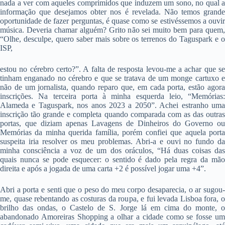
nada a ver com aqueles comprimidos que induzem um sono, no qual a
informação que desejamos obter nos é revelada. Não temos grande
oportunidade de fazer perguntas, é quase como se estivéssemos a ouvir
música. Deveria chamar alguém? Grito não sei muito bem para quem,
“Olhe, desculpe, quero saber mais sobre os terrenos do Taguspark e o
ISP,
estou no cérebro certo?”. A falta de resposta levou-me a achar que se
tinham enganado no cérebro e que se tratava de um monge cartuxo e
não de um jornalista, quando reparo que, em cada porta, estão agora
inscrições. Na terceira porta à minha esquerda leio, “Memórias:
Alameda e Taguspark, nos anos 2023 a 2050”. Achei estranho uma
inscrição tão grande e completa quando comparada com as das outras
portas, que diziam apenas Lavagens de Dinheiros do Governo ou
Memórias da minha querida família, porém confiei que aquela porta
suspeita iria resolver os meu problemas. Abri-a e ouvi no fundo da
minha consciência a voz de um dos oráculos, “Há duas coisas das
quais nunca se pode esquecer: o sentido é dado pela regra da mão
direita e após a jogada de uma carta +2 é possível jogar uma +4”.
Abri a porta e senti que o peso do meu corpo desaparecia, o ar sugou-
me, quase rebentando as costuras da roupa, e fui levada Lisboa fora, o
brilho das ondas, o Castelo de S. Jorge lá em cima do monte, o
abandonado Amoreiras Shopping a olhar a cidade como se fosse um