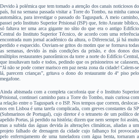
Devido à polémica que tem tomado a atenção dos canais noticiosos do
país, fui na semana passada visitar a Torre do Tombo, na minha canoa
automática, para investigar o passado do Taguspark. A meio caminho,
passei pelo Instituto Superior Prisional (ISP) que, feito Ararate bíblico,
só faltava ter uma arca gigante no sítio do que era o antigo Edifício
Central do Instituto Superior Técnico, de acordo com uma referência
encontrada num jornal académico da altura, o Diferencial, já há muito
perdido e esquecido. Ouviam-se gritos do motim que se formava todas
as semanas, devido às más condições da prisão, e dos donos dos
múltiplos restaurantes panorâmicos da torre a norte do Edifício Central,
que insultavam tudo e todos, pedindo que os prisioneiros se calassem,
“Já não se pode comer marisco em paz nesta zona da cidade! Calem-se
lá, parecem crianças”, gritava o dono do restaurante do 4º piso pelo
megafone.
Ainda abismada com a completa cacofonia que é o Instituto Superior
Prisional, continuei caminho para a Torre do Tombo, mais curiosa com
a relação entre o Taguspark e o ISP. Nos tempos que correm, deslocar-
nos em Lisboa é uma tarefa complicada, com greves constantes da SP
(Submarinos de Portugal), cujo diretor é o tetraneto de um político de
apelido Portas, já perdido na história; dizem que nem sempre foi assim,
mas a subida das águas devida às alterações climáticas, aliadas a um
projeto falhado de drenagem da cidade cujo falhanço foi provocado
pelo enferrujamento de uma tuneladora com água benta, tornaram a