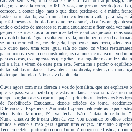
cadáver semi-vivo, uma cidade que era mais um arquipélago, até
chegar, sabe-se lá como, ao ISP. A voz, que presumi ser do jornalista,
começou a contar algo, mas o que disse perdeu-se, e à minha frente
Lisboa ia mudando, via à minha frente o tempo a voltar para trás, será
que foi mesmo vinho do Porto que me deram?, via a árvore gigantesca
onde o exército de macacos se reunia anualmente a ficar cada vez mais
pequena, os macacos a tornarem-se bebés e outros que saíam das suas
covas debaixo da água a voltarem à vida, um império de vida a tornar-
se numa torre cúbica, envidraçada, imponente, mas morta, silenciosa.
Do outro lado, uma torre igual saía do chão, os vários restaurantes
panorâmicos a serem desconstruídos, os camiões de marisco a voltarem
para as docas, os empregados que gritavam a engolirem o ar de volta, o
sol e a lua a virem de oeste para este. Sentia-me a perder o equilíbrio
de tão súbitas mudanças. Levantei a mão direita, rodei-a, e a mudança
do tempo abrandou. Não estava habituada.
Ouvia agora com mais clareza a voz do jornalista, que me explicava o
que se passava à medida que estas mudanças ocorriam. Ao mesmo
tempo, surgiam a esvoaçar uns papéis, primeiro relatórios dos Serviços
de Reabilitação Estudantil, depois edições do jornal académico
Diferencial. “Experiência Aumenta Exponencialmente as capacidades
Mentais dos Macacos, IST vai fechar. Não há data de reabertura”.
Numa tentativa de ir para além da voz, vou passando os olhos pelos
títulos e estico a mão para agarrar uma edição, “Instituto Superior
Técnico celebra protocolo com o Jardim Zoológico de Lisboa, doando