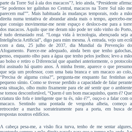
parte da Torre Sul à ala dos macacos”?, leio ainda, “Presidente afirma:
“Se podemos ter galinhas no Central, macacos na Torre Sul não me
parecem mal””. Mais habituada às mudanças temporais, rodo a mão
direita numa tentativa de abrandar ainda mais o tempo, apercebo-me
que consigo movimentar-me neste espaço e desloco-me para a torre
dos macacos. Aquilo que me deram não pode ter sido vinho do Porto,
é tudo demasiado real. “Longa vida à tecnologia, abençoada seja a
Inteligência Artificial”, digo para mim mesma. À entrada, vejo um ecrã
com a data, 25 julho de 2037, dia Mundial da Prevenção do
Afogamento. Parece-me adequado, ainda bem que tenho galochas,
penso, enquanto olho para a água que tenho pelos joelhos; levo a mão
ao bolso e retiro o Diferencial que apanhei anteriormente, o protocolo
foi assinado há quatro anos. À minha frente, aparece o que presumo
que seja um professor, com uma bata branca e um macaco ao colo,
“Precisa de alguma coisa?”, pergunta-me enquanto faz festinhas ao
pequeno símio. Como se tivesse perdido a capacidade de falar perante
esta situação, olho muito fixamente para ele até sentir que o ambiente
se tornou desconfortável, “Quem é um bom macaquinho, quem é? Que
criatura tão fofa e inteligente que tu és, não é?”, ouço-o a falar com o
macaco. Sentindo uma pontada de vergonha alheia, começo a
retroceder a marcha sorrateiramente para a porta, em busca de
respostas noutros edifícios.
A cabeça pesa-me, a visão fica turva, tenho de me sentar algures,
mantendo sempre a mão direita parada para que o tempo não ande. Ao