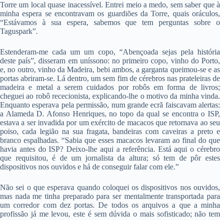
Torre um local quase inacessível. Entrei meio a medo, sem saber que à
minha espera se encontravam os guardiões da Torre, quais oráculos,
“Estávamos à sua espera, sabemos que tem perguntas sobre o
Taguspark”.
Estenderam-me cada um um copo, “Abençoada sejas pela história
deste país”, disseram em uníssono: no primeiro copo, vinho do Porto,
e, no outro, vinho da Madeira, bebi ambos, a garganta queimou-se e as
portas abriram-se. Lá dentro, um sem fim de cérebros nas prateleiras de
madeira e metal a serem cuidados por robôs em forma de livros;
cheguei ao robô rececionista, explicando-lhe o motivo da minha vinda.
Enquanto esperava pela permissão, num grande ecrã faiscavam alertas:
a Alameda D. Afonso Henriques, no topo da qual se encontra o ISP,
estava a ser invadida por um exército de macacos que retornava ao seu
poiso, cada legião na sua fragata, bandeiras com caveiras a preto e
branco espalhadas. “Sabia que esses macacos levaram ao final do que
havia antes do ISP? Deixo-lhe aqui a referência. Está aqui o cérebro
que requisitou, é de um jornalista da altura; só tem de pôr estes
dispositivos nos ouvidos e há de conseguir falar com ele.”
Não sei o que esperava quando coloquei os dispositivos nos ouvidos,
mas nada me tinha preparado para ser mentalmente transportada para
um corredor com dez portas. De todos os arquivos a que a minha
profissão já me levou, este é sem dúvida o mais sofisticado; não tem