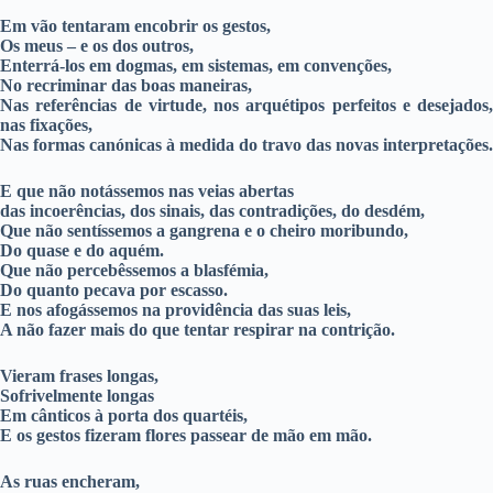
Em vão tentaram encobrir os gestos,
Os meus – e os dos outros,
Enterrá-los em dogmas, em sistemas, em convenções,
No recriminar das boas maneiras,
Nas referências de virtude, nos arquétipos perfeitos e desejados,
nas fixações,
Nas formas canónicas à medida do travo das novas interpretações.
E que não notássemos nas veias abertas
das incoerências, dos sinais, das contradições, do desdém,
Que não sentíssemos a gangrena e o cheiro moribundo,
Do quase e do aquém.
Que não percebêssemos a blasfémia,
Do quanto pecava por escasso.
E nos afogássemos na providência das suas leis,
A não fazer mais do que tentar respirar na contrição.
Vieram frases longas,
Sofrivelmente longas
Em cânticos à porta dos quartéis,
E os gestos fizeram flores passear de mão em mão.
As ruas encheram,