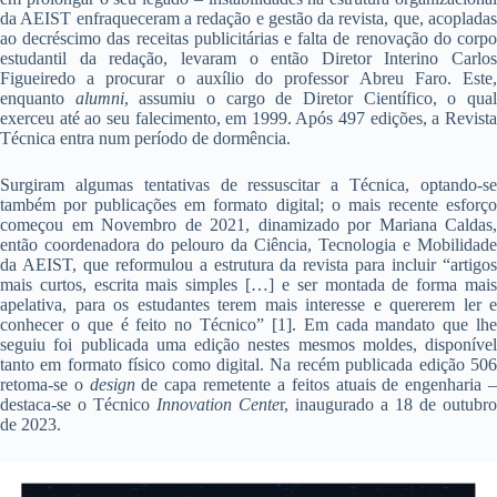
da AEIST enfraqueceram a redação e gestão da revista, que, acopladas
ao decréscimo das receitas publicitárias e falta de renovação do corpo
estudantil da redação, levaram o então Diretor Interino Carlos
Figueiredo a procurar o auxílio do professor Abreu Faro. Este,
enquanto
alumni
, assumiu o cargo de Diretor Científico, o qua
exerceu até ao seu falecimento, em 1999. Após 497 edições, a Revista
Técnica entra num período de dormência.
Surgiram algumas tentativas de ressuscitar a Técnica, optando-se
também por publicações em formato digital; o mais recente esforço
começou em Novembro de 2021, dinamizado por Mariana Caldas,
então coordenadora do pelouro da Ciência, Tecnologia e Mobilidade
da AEIST, que reformulou a estrutura da revista para incluir “artigos
mais curtos, escrita mais simples […] e ser montada de forma mais
apelativa, para os estudantes terem mais interesse e quererem ler e
conhecer o que é feito no Técnico” [1]. Em cada mandato que lhe
seguiu foi publicada uma edição nestes mesmos moldes, disponível
tanto em formato físico como digital. Na recém publicada edição 506
retoma-se o
design
de capa remetente a feitos atuais de engenharia 
destaca-se o Técnico
Innovation Cente
r, inaugurado a 18 de outubro
de 2023.