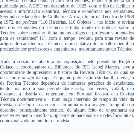
A Revista Técnica conta já com 506 edições, tendo a primeira sido
publicada pela AEIST em dezembro de 1925, com o fim de facilitar o
acesso a informação científica, técnica e económica aos estudantes.
Segundo declarações de Guilherme Arroz, diretor da Técnica de 1968
a 1972, no
podcast
“110 Histórias, 110 Objetos”, “no início, a revist
era dos estudantes do Técnico, e tinha muito de notícias sobre o
Técnico, sobre o ensino, tinha muitos artigos de professores orientados
para os estudantes” [1]; com o tempo, evoluiu para uma revista de
artigos de carácter mais técnico, representativa do trabalho científico
produzido por professores e engenheiros, maioritariamente do Técnico.
Após a sessão de abertura da exposição, pelo presidente Rogério
Colaço, a coordenadora da Biblioteca do IST, Isabel Marcos, teve a
oportunidade de apresentar a história da Revista Técnica, da qual se
destacou o
design
da capa. Enquanto publicação estudantil, a redaçã
da Revista Técnica dependeu de inúmeras gerações de estudantes,
tendo por isso a sua periodicidade sido, por vezes, volátil; não
obstante, a história da engenharia em Portugal fazia-se e a Revista
Técnica documentava-a – num largo intervalo de tempo da vida da
revista, o
design
da capa consistiu numa única imagem, fotografia ou
desenho, principalmente técnico, de algum feito de engenharia ou
desenvolvimento científico, tipicamente nacional e de relevância atual,
contextualizada no interior da revista.