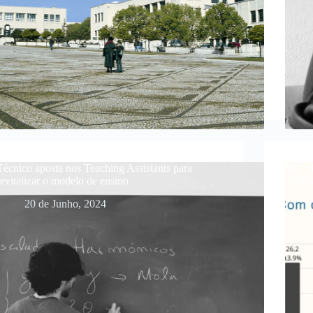
Técnico aposta nos Teaching Assistants para
69% do
revitalizar o modelo de ensino
confes
20 de Junho, 2024