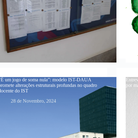
“É um jogo de soma nula”: modelo IST-DAUA
Entrev
promete alterações estruturais profundas no quadro
por ma
docente do IST
28 de Novembro, 2024