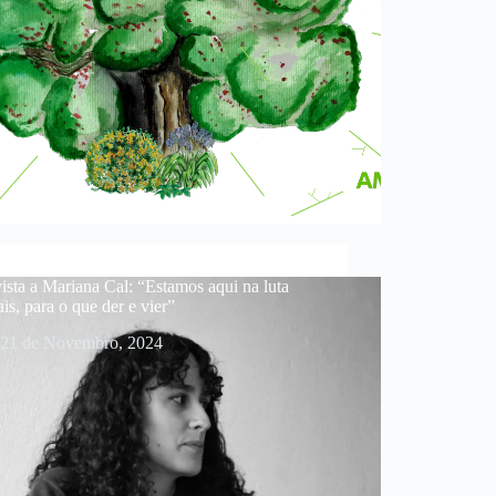
ista a Mariana Cal: “Estamos aqui na luta
is, para o que der e vier”
21 de Novembro, 2024