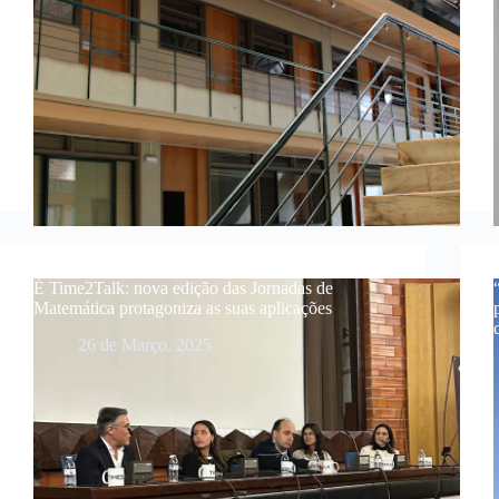
É Time2Talk: nova edição das Jornadas de
Matemática protagoniza as suas aplicações
26 de Março, 2025