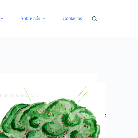
Sobre nós
Contactos
atrão ao verde: nasce a Minifloresta do IST
8 de Outubro, 2025