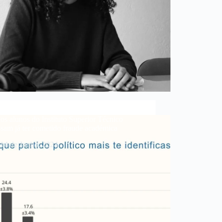
s alunos do Instituto Superior Técnico
sam já ter cometido fraude académica
14 de Junho, 2024