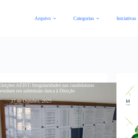
Arquivo
Categorias
Iniciativas
Eleições AEIST: Irregularidades nas candidaturas
Do alc
resultam em submissão única à Direção
27 de Outubro, 2025