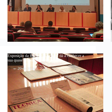
Exposição da Revista “Técnica” dá a conhecer a
sua quase centenária história
20 de Março, 2024