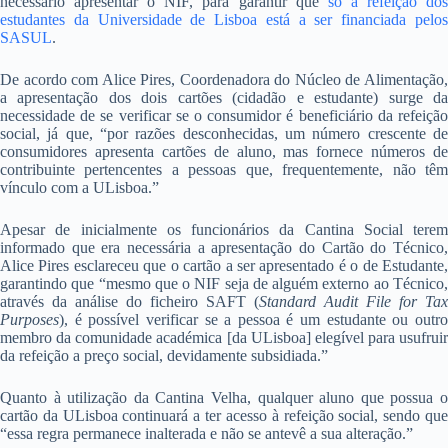
necessário apresentar o NIF, para garantir que
só a refeição do
estudantes da Universidade de Lisboa está a ser financiada pelos
SASUL
.
De acordo com Alice Pires, Coordenadora do Núcleo de Alimentação,
a apresentação dos dois cartões (cidadão e estudante) surge da
necessidade de se verificar se o consumidor é beneficiário da refeição
social, já que, “por razões desconhecidas, um número crescente de
consumidores apresenta cartões de aluno, mas fornece números de
contribuinte pertencentes a pessoas que, frequentemente, não têm
vínculo com a ULisboa.”
Apesar de inicialmente os funcionários da Cantina Social terem
informado que era necessária a apresentação do Cartão do Técnico,
Alice Pires esclareceu que o cartão a ser apresentado é o de Estudante,
garantindo que “mesmo que o NIF seja de alguém externo ao Técnico,
através da análise do ficheiro SAFT (
Standard Audit File for Tax
Purposes
), é possível verificar se a pessoa é um estudante ou outro
membro da comunidade académica [da ULisboa] elegível para usufruir
da refeição a preço social, devidamente subsidiada.”
Quanto à utilização da Cantina Velha, qualquer aluno que possua o
cartão da ULisboa continuará a ter acesso à refeição social, sendo que
“essa regra permanece inalterada e não se antevê a sua alteração.”