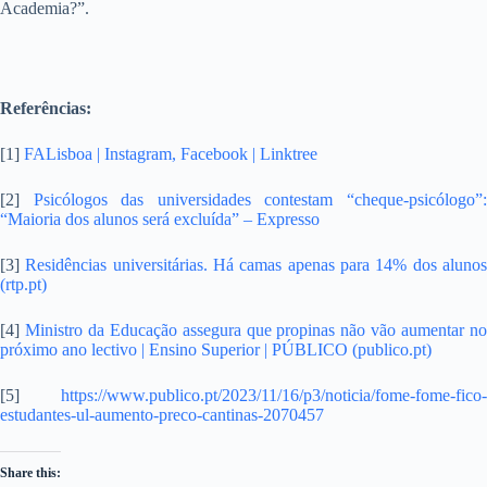
Academia?”.
Referências:
[1]
FALisboa | Instagram, Facebook | Linktree
[2]
Psicólogos das universidades contestam “cheque-psicólogo”
“Maioria dos alunos será excluída” – Expresso
[3]
Residências universitárias. Há camas apenas para 14% dos aluno
(rtp.pt)
[4]
Ministro da Educação assegura que propinas não vão aumentar n
próximo ano lectivo | Ensino Superior | PÚBLICO (publico.pt)
[5]
https://www.publico.pt/2023/11/16/p3/noticia/fome-fome-fico-
estudantes-ul-aumento-preco-cantinas-2070457
Share this: