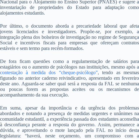
Nacional para o Alojamento no Ensino Superior (PNAES) e sugere a
inventariação de propriedades do Estado para adaptação como
alojamentos estudantis.
Por último, o documento aborda a precariedade laboral que afeta
jovens licenciados e investigadores. Propõe-se, por exemplo, a
integração plena dos bolseiros de investigação no regime de Segurança
Social e incentivos fiscais para empresas que ofereçam contratos
estáveis e sem termo para recém-formados.
De fora ficam questões como a regulamentação de salários para
estagiários ou o aumento de psicólogos nas instituições, mesmo após a
contestação à medida dos “cheque-psicólogo”
, tendo as mesma
figurado no anterior caderno reivindicativo, apresentado em fevereiro
deste ano. Aguarda-se saber qual será a resposta da FAL se nenhuma
ou poucas forem as propostas aceites ou os mecanismos de
acompanhamento da sua execução.
Em suma, apesar da importância e da urgência dos problemas
abordados e notando a presença de medidas urgentes e unânimes na
comunidade estudantil, a experiência passada dos estudantes aconselha
à desconfiança perante a resposta do governo. Assim, permanece a
dúvida, e aproveitando o mote lançado pela FAL no início desta
legislatura: “haverá, neste orçamento, um compromisso com a