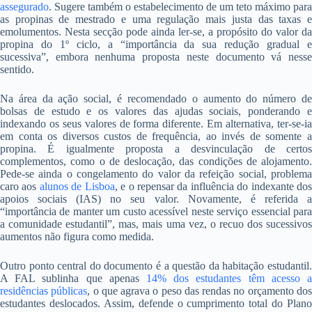
assegurado
. Sugere também o estabelecimento de um teto máximo para
as propinas de mestrado e uma regulação mais justa das taxas e
emolumentos. Nesta secção pode ainda ler-se, a propósito do valor da
propina do 1º ciclo, a “importância da sua redução gradual e
sucessiva”, embora nenhuma proposta neste documento vá nesse
sentido.
Na área da ação social, é recomendado o aumento do número de
bolsas de estudo e os valores das ajudas sociais, ponderando e
indexando os seus valores de forma diferente. Em alternativa, ter-se-ia
em conta os diversos custos de frequência, ao invés de somente a
propina. É igualmente proposta a desvinculação de certos
complementos, como o de deslocação, das condições de alojamento.
Pede-se ainda o congelamento do valor da refeição social, problema
caro aos
alunos de Lisboa
, e o repensar da influência do indexante do
apoios sociais (IAS) no seu valor. Novamente, é referida a
“importância de manter um custo acessível neste serviço essencial para
a comunidade estudantil”, mas, mais uma vez, o recuo dos sucessivos
aumentos não figura como medida.
Outro ponto central do documento é a questão da habitação estudantil.
A FAL sublinha que apenas
14% dos estudantes têm acesso a
residências públicas
, o que agrava o peso das rendas no orçamento do
estudantes deslocados. Assim, defende o cumprimento total do Plano