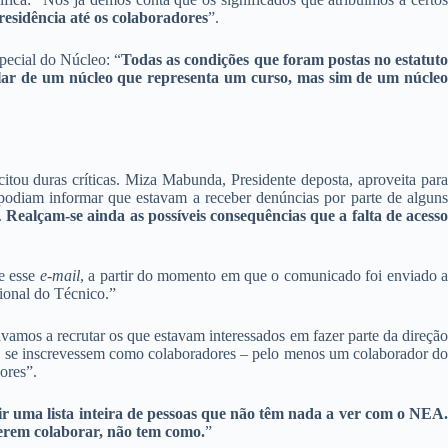
esidência até os colaboradores
”.
pecial do Núcleo: “
Todas as condições que foram postas no estatut
lar de um núcleo que representa um curso, mas sim de um núcleo
itou duras críticas. Miza Mabunda, Presidente deposta, aproveita par
 podiam informar que estavam
a receber denúncias por parte de alguns
.
Realçam-se ainda as possíveis consequências que a falta de acess
e esse
e-mail
, a partir do momento em que o comunicado foi enviado 
cional do Técnico.”
vamos a recrutar os que estavam interessados em fazer parte da direção
e se inscrevessem como colaboradores – pelo menos um colaborador do
ores”.
ir uma lista inteira de pessoas que não têm nada a ver com o NEA
erem colaborar, não tem como.
”