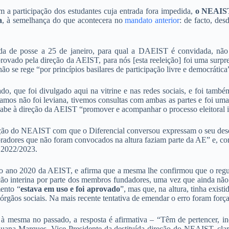
m a participação dos estudantes cuja entrada fora impedida,
o NEAIST
a
, à semelhança do que acontecera no
mandato anterior
: de facto, des
da de posse a 25 de janeiro, para qual a DAEIST é convidada, não m
rovado pela direção da AEIST, para nós [esta reeleição] foi uma surp
o se rege “por princípios basilares de participação livre e democrática
o, que foi divulgado aqui na vitrine e nas redes sociais, e foi tamb
amos não foi leviana, tivemos consultas com ambas as partes e foi uma 
 cabe à direção da AEIST “promover e acompanhar o processo eleitoral
reção do NEAIST com que o Diferencial conversou expressam o seu des
radores que não foram convocados na altura faziam parte da AE” e, com
 2022/2023.
do ano 2020 da AEIST, e afirma que a mesma lhe confirmou que o regul
 interina por parte dos membros fundadores, uma vez que ainda não se 
ento “
estava em uso e foi aprovado
”, mas que, na altura, tinha exi
 órgãos sociais. Na mais recente tentativa de emendar o erro foram forç
o à mesma no passado, a resposta é afirmativa – “Têm de pertencer, 
Luana Marques, Vice-Presidente da destituída direção do NEAIST, clari