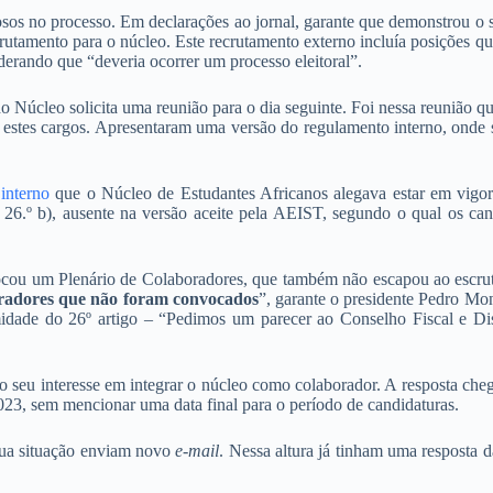
sos no processo. Em declarações ao jornal, garante que demonstrou o 
rutamento para o núcleo. Este recrutamento externo incluía posições q
erando que “deveria ocorrer um processo eleitoral”.
do Núcleo solicita uma reunião para o dia seguinte. Foi nessa reunião 
estes cargos. Apresentaram uma versão do regulamento interno, onde 
interno
que o Núcleo de Estudantes Africanos alegava estar em vigor 
 26.º b), ausente na versão aceite pela AEIST, segundo o qual os can
ocou um Plenário de Colaboradores, que também não escapou ao escrut
radores que não foram convocados
”, garante o presidente Pedro Mo
idade do 26º artigo – “Pedimos um parecer ao Conselho Fiscal e Dis
seu interesse em integrar o núcleo como colaborador. A resposta cheg
023, sem mencionar uma data final para o período de candidaturas.
sua situação enviam novo
e-mail
. Nessa altura já tinham uma resposta