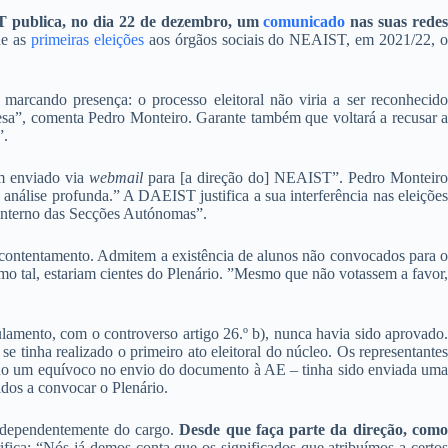
 publica, no dia 22 de dezembro, um
comunicado
nas suas rede
de as
primeiras eleições
aos órgãos sociais do NEAIST, em 2021/22, 
arcando presença: o processo eleitoral não viria a ser reconhecido
resa”, comenta Pedro Monteiro. Garante também que voltará a recusar a
”.
ém enviado via
webmail
para [a direção do] NEAIST”. Pedro Monteiro
análise profunda.” A DAEIST justifica a sua interferência nas eleições
 interno das Secções Autónomas”.
contentamento. Admitem a existência de alunos não convocados para o
o tal, estariam cientes do Plenário. ”Mesmo que não votassem a favor,
amento, com o controverso artigo 26.º b), nunca havia sido aprovado.
tinha realizado o primeiro ato eleitoral do núcleo. Os representantes
stido um equívoco no envio do documento à AE – tinha sido enviada um
ados a convocar o Plenário.
independentemente do cargo.
Desde que faça parte da direção, com
fica: “Nós já demos conta que os significados que atribuímos a certos