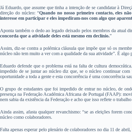
Já Eduardo, que assume que tinha a intenção de se candidatar à Direç
direção do núcleo: “
Quando no nosso primeiro contacto, eles nã
interesse em participar e eles impediram-nos com algo que aparen
Aponta também o dedo ao legado deixado pelos membros da atual dir
concorda que a atividade deles está mesmo em declínio.
”
Assim, diz-se contra a polémica cláusula que impõe que só os membro
núcleo não tem muito a ver com a qualidade da sua atividade”. É algo 
Eduardo defende que o problema está na falta de cultura democrática.
impedido de se juntar ao núcleo diz que, se o núcleo continuar com u
oportunidade a toda a gente e esta concorrência é uma concorrência sa
O grupo de estudantes que foi impedido de entrar no núcleo, de ond
presença na Federação Académica Africana de Portugal (FAAP): movim
nem sabia da existência da Federação e acho que isso reflete o trabalho 
Ainda assim, afasta qualquer revanchismo: “se as eleições forem con
núcleo como colaboradores.
Falta apenas esperar pelo plenário de colaboradores no dia 11 de abril