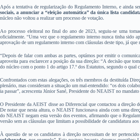
Após a tentativa de regularização do Regulamento Interno, e ainda se
sociais, a anunciar a “eleição automática” da única lista candidat
núcleo não voltou a realizar um processo de votação.
Ao processo eleitoral no final do ano de 2023, seguiu-se uma toma
oficialmente. “Uma vez que o regulamento interno nunca tinha sido ap
aprovação de um regulamento interno com cláusulas deste tipo, já que nã
“Depois de falar com ambas as partes, optámos por emitir o comunicad
aproveita para esclarecer a posição da sua direção: “A decisão que tom
do núcleo com o ponto 1 do artigo 17.º dos Estatutos, segundo o qual
Confrontados com estas alegações, os três membros da destituída Di
plenário, mas consideram a situação um mal-entendido: “os dois colabo
ia passar”, acrescenta Júnior Sané, Presidente do NEAIST no mandato
O Presidente da AEIST disse ao Diferencial que contactou a direção 
De notar que nesta altura, o NEAIST funcionava ainda com uma direção
do NEAIST negam esta versão dos eventos, afirmando que o Regulam
versão sem as cláusulas que limitam a possibilidade de candidatura aos
À questão de se os candidatos à direção necessitam de ter pertencid
colaborador
, por exemplo”. Esta postura levanta algumas questões; 