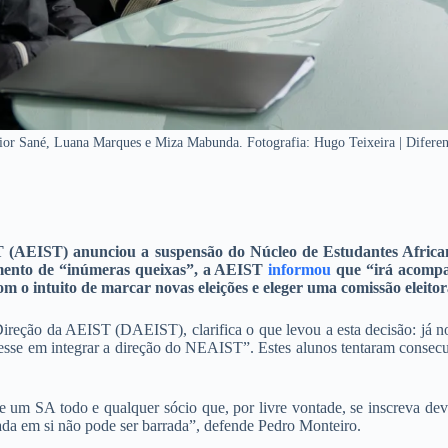
ior Sané, Luana Marques e Miza Mabunda. Fotografia: Hugo Teixeira | Diferen
 (AEIST) anunciou a suspensão do Núcleo de Estudantes Africano
imento de “inúmeras queixas”, a AEIST
informou
que “irá acompa
 o intuito de marcar novas eleições e eleger uma comissão eleitor
ireção da AEIST (DAEIST), clarifica o que levou a esta decisão: já n
resse em integrar a direção do NEAIST”. Estes alunos tentaram consecu
de um SA todo e qualquer sócio que, por livre vontade, se inscreva 
trada em si não pode ser barrada”, defende Pedro Monteiro.