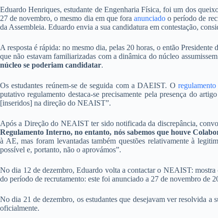
Eduardo Henriques, estudante de Engenharia Física, foi um dos queixo
27 de novembro, o mesmo dia em que fora
anunciado
o período de rec
da Assembleia. Eduardo envia a sua candidatura em contestação, consid
A resposta é rápida: no mesmo dia, pelas 20 horas, o então Presidente 
que não estavam familiarizadas com a dinâmica do núcleo assumissem 
núcleo se poderiam candidatar
.
Os estudantes reúnem-se de seguida com a DAEIST. O
regulamento 
putativo regulamento destaca-se precisamente pela presença do artigo
[inseridos] na direção do NEAIST”.
Após a Direção do NEAIST ter sido notificada da discrepância, conv
Regulamento Interno, no entanto, nós sabemos que houve Colabo
à AE, mas foram levantadas também questões relativamente à legitim
possível e, portanto, não o aprovámos”.
No dia 12 de dezembro, Eduardo volta a contactar o NEAIST: mostra o 
do período de recrutamento: este foi anunciado a 27 de novembro de 2
No dia 21 de dezembro, os estudantes que desejavam ver resolvida a 
oficialmente.