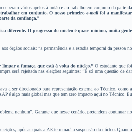
eceberam vários apelos à união e ao trabalho em conjunto da parte da
 trabalhar em conjunto. O nosso primeiro
e-mail
foi a manifesta
parte da confiança.
”
a diferente. O progresso do núcleo é quase mínimo, muita gent
aos órgãos sociais: “a permanência e a estadia temporal da pessoa no
r limpar a fumaça que está à volta do núcleo.”
O estudante que fo
umpra será rejeitada nas eleições seguintes: “É só uma questão de dar
ava a ser direcionado para representação externa ao Técnico, como a
AP é algo mais global mas que tem zero impacto aqui no Técnico. Eu
problema nenhum”. Garante que nesse cenário, pretendem continuar no
as eleições, após as quais a AE terminará a suspensão do núcleo. Quando