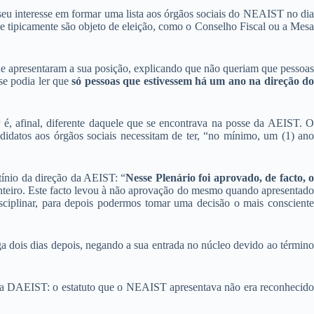
seu interesse em formar uma lista aos órgãos sociais do NEAIST no dia
ue tipicamente são objeto de eleição, como o Conselho Fiscal ou a Mes
que apresentaram a sua posição, explicando que não queriam que pessoas
se podia ler que
só pessoas que estivessem há um ano na direção do
é, afinal, diferente daquele que se encontrava na posse da AEIST. O
didatos aos órgãos sociais necessitam de ter, “no mínimo, um (1) ano
ínio da direção da AEIST: “
Nesse Plenário foi aprovado, de facto, 
nteiro. Este facto levou à não aprovação do mesmo quando apresentad
ciplinar, para depois podermos tomar uma decisão o mais consciente
a dois dias depois, negando a sua entrada no núcleo devido ao término
 da DAEIST: o estatuto que o NEAIST apresentava não era reconhecid