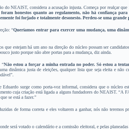
ão do NEAIST, considera a acusação injusta. Começa por realçar que r
o foram honestos quanto ao regulamento, não há confiança para
temente foi forjado e totalmente desonesto. Perdeu-se uma grande 
eção: “
Queríamos entrar para exercer uma mudança, uma dinâmic
s que estejam há um ano na direção do núcleo possam ser candidatos 
pouco justo porque não abre portas para a mudança, diz ainda.
 “
Não estou a forçar a minha entrada no poder. Só estou a tenta
ma dinâmica justa de eleições, qualquer lista que seja eleita e não c
udável”.
e Eduardo surge como porta-voz informal, considera que o núcleo est
ento cuja criação está ligada a alguns fundadores do NEAIST. “A FA
que se está a fazer.”
duzidas de forma correta e eles voltarem a ganhar, nós não teremos 
, onde será votado o calendário e a comissão eleitoral, e pelas planead