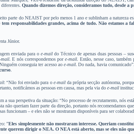
 diferentes.
Quando dizemos direção, consideramos tudo, desde a pr
feito parte do NEAIST por pelo menos 1 ano e sublinham a natureza es
tem responsabilidades grandes, acima de tudo. Não estamos a fa
nta Júnior.
nsagem enviada para o
e-mail
do Técnico de apenas duas pessoas – susc
-mail
. E nós correspondemos por
e-mail
. Então, nesse caso, também
 Ninguém conseguia ter acesso ao
e-mail
. Do nada, havia comunicado”
 curso
.
il
: “Não foi enviado para o
e-mail
da própria secção autónoma, porqu
rtanto, notificámos as pessoas em causa, mas pela via do
e-mail
institu
m a sua perspetiva da situação: “No processo de recrutamento, nós está
ta não queriam fazer parte da direção, portanto nós recomendamos qu
as funcionam – e eles não se mostraram disponíveis para ser colaborad
eo: ”
Eles simplesmente não mostraram interesse. Queriam constitu
nte querem dirigir o NEA. O NEA está aberto, mas se eles não qu