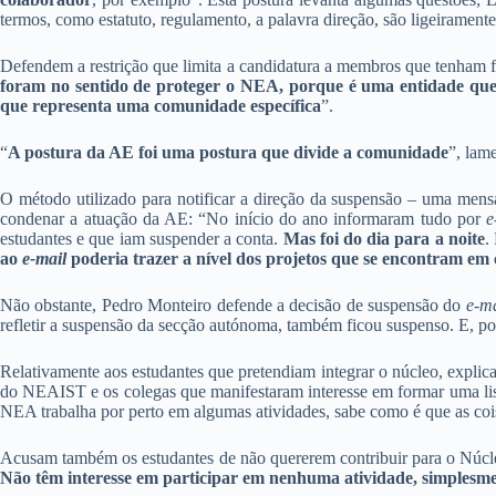
termos, como estatuto, regulamento, a palavra direção, são ligeiramente
Defendem a restrição que limita a candidatura a membros que tenham 
foram no sentido de proteger o NEA, porque é uma entidade que 
que representa uma comunidade específica
”.
“
A postura da AE foi uma postura que divide a comunidade
”, lame
O método utilizado para notificar a direção da suspensão – uma me
condenar a atuação da AE: “No início do ano informaram tudo por
e
estudantes e que iam suspender a conta.
Mas foi do dia para a noite
.
ao
e-mail
poderia trazer a nível dos projetos que se encontram em
Não obstante, Pedro Monteiro defende a decisão de suspensão do
e-ma
refletir a suspensão da secção autónoma, também ficou suspenso. E, po
Relativamente aos estudantes que pretendiam integrar o núcleo, explica
do NEAIST e os colegas que manifestaram interesse em formar uma lis
NEA trabalha por perto em algumas atividades, sabe como é que as cois
Acusam também os estudantes de não quererem contribuir para o Núcl
Não têm interesse em participar em nenhuma atividade, simplesme