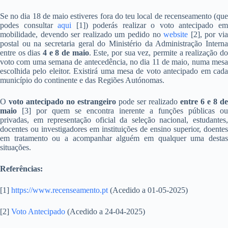
Se no dia 18 de maio estiveres fora do teu local de recenseamento (que
podes consultar
aqui
[1]) poderás realizar o voto antecipado e
mobilidade, devendo ser realizado um pedido no
website
[2], por vi
postal ou na secretaria geral do Ministério da Administração Interna
entre os dias
4 e 8 de maio
. Este, por sua vez, permite a realização d
voto com uma semana de antecedência, no dia 11 de maio, numa mesa
escolhida pelo eleitor. Existirá uma mesa de voto antecipado em cada
município do continente e das Regiões Autónomas.
O
voto antecipado no estrangeiro
pode ser realizado
entre 6 e 8 de
maio
[3] por quem se encontra inerente a funções públicas ou
privadas, em representação oficial da seleção nacional, estudantes,
docentes ou investigadores em instituições de ensino superior, doentes
em tratamento ou a acompanhar alguém em qualquer uma destas
situações.
Referências:
[1]
https://www.recenseamento.pt
(Acedido a 01-05-2025)
[2]
Voto Antecipado
(Acedido a 24-04-2025)