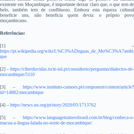
existente em Moçambique, é importante deixar claro que, o que tem de
belo, também tem de conflituoso. Embora esta riqueza cultural
beneficie uns, não beneficia quem devia: o próprio povo
moçambicano.
Referências:
[1] –
https://pt.wikipedia.org/wiki/L%C3%ADnguas_de_Mo%C3%A7ambi
que
[2] –
https://ciberduvidas.iscte-iul.pt/consultorio/perguntas/dialectos-de-
mocambique/5110
[3] –
https://www.instituto-camoes.pt/component/content/article?
id=14882:mocambique
[4] –
https://news.un.org/pt/story/2020/05/1713762
[5] –
https://www.languagetrainersbrasil.com.br/blog/conheca-o-
macua-a-lingua-falada-no-norte-de-mocambique/