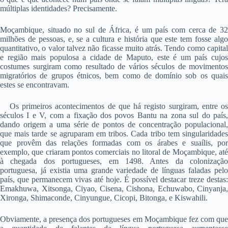
múltiplas identidades? Precisamente.
Moçambique, situado no sul de África, é um país com cerca de 32
milhões de pessoas, e, se a cultura e história que este tem fosse algo
quantitativo, o valor talvez não ficasse muito atrás. Tendo como capital
e região mais populosa a cidade de Maputo, este é um país cujos
costumes surgiram como resultado de vários séculos de movimentos
migratórios de grupos étnicos, bem como de domínio sob os quais
estes se encontravam.
Os primeiros acontecimentos de que há registo surgiram, entre os
séculos I e V, com a fixação dos povos Bantu na zona sul do país,
dando origem a uma série de pontos de concentração populacional,
que mais tarde se agruparam em tribos. Cada tribo tem singularidades
que provêm das relações formadas com os árabes e suaílis, por
exemplo, que criaram pontos comerciais no litoral de Moçambique, até
à chegada dos portugueses, em 1498. Antes da colonização
portuguesa, já existia uma grande variedade de línguas faladas pelo
país, que permanecem vivas até hoje. É possível destacar treze destas:
Emakhuwa, Xitsonga, Ciyao, Cisena, Cishona, Echuwabo, Cinyanja,
Xironga, Shimaconde, Cinyungue, Cicopi, Bitonga, e Kiswahili.
Obviamente, a presença dos portugueses em Moçambique fez com que