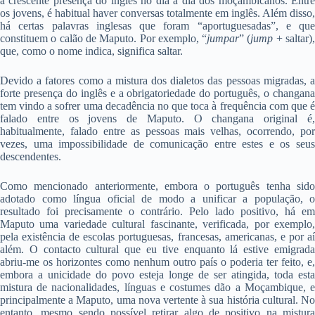
à crescente presença do inglês no dia a dia dos moçambicanos. Entre
os jovens, é habitual haver conversas totalmente em inglês. Além disso,
há certas palavras inglesas que foram “aportuguesadas”, e que
constituem o calão de Maputo. Por exemplo, “
jumpar
” (
jump
+ saltar)
que, como o nome indica, significa saltar.
Devido a fatores como a mistura dos dialetos das pessoas migradas, a
forte presença do inglês e a obrigatoriedade do português, o changana
tem vindo a sofrer uma decadência no que toca à frequência com que é
falado entre os jovens de Maputo. O changana original é,
habitualmente, falado entre as pessoas mais velhas, ocorrendo, por
vezes, uma impossibilidade de comunicação entre estes e os seus
descendentes.
Como mencionado anteriormente, embora o português tenha sido
adotado como língua oficial de modo a unificar a população, o
resultado foi precisamente o contrário. Pelo lado positivo, há em
Maputo uma variedade cultural fascinante, verificada, por exemplo,
pela existência de escolas portuguesas, francesas, americanas, e por aí
além. O contacto cultural que eu tive enquanto lá estive emigrada
abriu-me os horizontes como nenhum outro país o poderia ter feito, e,
embora a unicidade do povo esteja longe de ser atingida, toda esta
mistura de nacionalidades, línguas e costumes dão a Moçambique, e
principalmente a Maputo, uma nova vertente à sua história cultural. No
entanto, mesmo sendo possível retirar algo de positivo na mistura