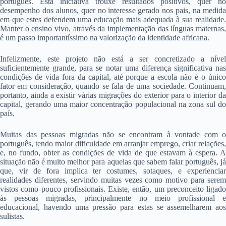
português. Esta iniciativa trouxe resultados positivos, quer no
desempenho dos alunos, quer no interesse gerado nos pais, na medida
em que estes defendem uma educação mais adequada à sua realidade.
Manter o ensino vivo, através da implementação das línguas maternas,
é um passo importantíssimo na valorização da identidade africana.
Infelizmente, este projeto não está a ser concretizado a nível
suficientemente grande, para se notar uma diferença significativa nas
condições de vida fora da capital, até porque a escola não é o único
fator em consideração, quando se fala de uma sociedade. Continuam,
portanto, ainda a existir várias migrações do exterior para o interior da
capital, gerando uma maior concentração populacional na zona sul do
país.
Muitas das pessoas migradas não se encontram à vontade com o
português, tendo maior dificuldade em arranjar emprego, criar relações,
e, no fundo, obter as condições de vida de que estavam à espera. A
situação não é muito melhor para aquelas que sabem falar português, já
que, vir de fora implica ter costumes, sotaques, e experienciar
realidades diferentes, servindo muitas vezes como motivo para serem
vistos como pouco profissionais. Existe, então, um preconceito ligado
às pessoas migradas, principalmente no meio profissional e
educacional, havendo uma pressão para estas se assemelharem aos
sulistas.