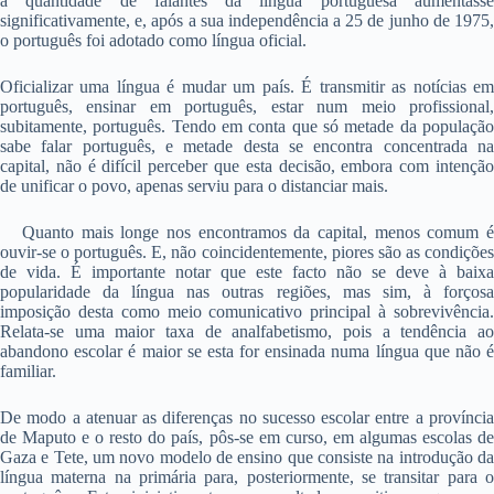
a quantidade de falantes da língua portuguesa aumentasse
significativamente, e, após a sua independência a 25 de junho de 1975,
o português foi adotado como língua oficial.
Oficializar uma língua é mudar um país. É transmitir as notícias em
português, ensinar em português, estar num meio profissional,
subitamente, português. Tendo em conta que só metade da população
sabe falar português, e metade desta se encontra concentrada na
capital, não é difícil perceber que esta decisão, embora com intenção
de unificar o povo, apenas serviu para o distanciar mais.
Quanto mais longe nos encontramos da capital, menos comum é
ouvir-se o português. E, não coincidentemente, piores são as condições
de vida. É importante notar que este facto não se deve à baixa
popularidade da língua nas outras regiões, mas sim, à forçosa
imposição desta como meio comunicativo principal à sobrevivência.
Relata-se uma maior taxa de analfabetismo, pois a tendência ao
abandono escolar é maior se esta for ensinada numa língua que não é
familiar.
De modo a atenuar as diferenças no sucesso escolar entre a província
de Maputo e o resto do país, pôs-se em curso, em algumas escolas de
Gaza e Tete, um novo modelo de ensino que consiste na introdução da
língua materna na primária para, posteriormente, se transitar para o