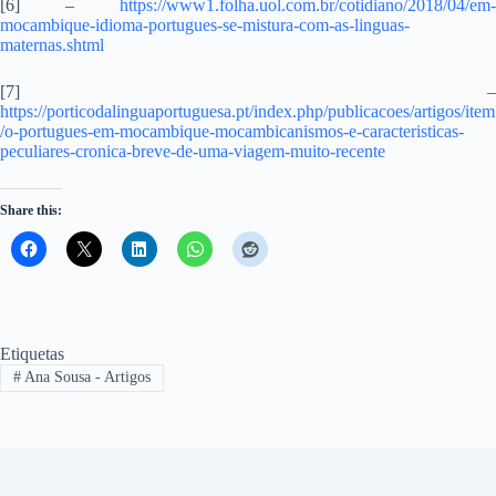
[6] –
https://www1.folha.uol.com.br/cotidiano/2018/04/em-
mocambique-idioma-portugues-se-mistura-com-as-linguas-
maternas.shtml
[7] –
https://porticodalinguaportuguesa.pt/index.php/publicacoes/artigos/item
/o-portugues-em-mocambique-mocambicanismos-e-caracteristicas-
peculiares-cronica-breve-de-uma-viagem-muito-recente
Share this:
Etiquetas
#
Ana Sousa - Artigos