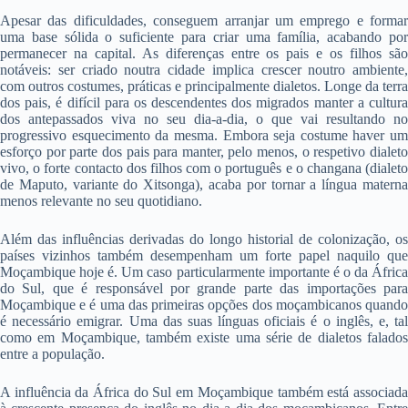
Apesar das dificuldades, conseguem arranjar um emprego e formar
uma base sólida o suficiente para criar uma família, acabando por
permanecer na capital. As diferenças entre os pais e os filhos são
notáveis: ser criado noutra cidade implica crescer noutro ambiente,
com outros costumes, práticas e principalmente dialetos. Longe da terra
dos pais, é difícil para os descendentes dos migrados manter a cultura
dos antepassados viva no seu dia-a-dia, o que vai resultando no
progressivo esquecimento da mesma. Embora seja costume haver um
esforço por parte dos pais para manter, pelo menos, o respetivo dialeto
vivo, o forte contacto dos filhos com o português e o changana (dialeto
de Maputo, variante do Xitsonga), acaba por tornar a língua materna
menos relevante no seu quotidiano.
Além das influências derivadas do longo historial de colonização, os
países vizinhos também desempenham um forte papel naquilo que
Moçambique hoje é. Um caso particularmente importante é o da África
do Sul, que é responsável por grande parte das importações para
Moçambique e é uma das primeiras opções dos moçambicanos quando
é necessário emigrar. Uma das suas línguas oficiais é o inglês, e, tal
como em Moçambique, também existe uma série de dialetos falados
entre a população.
A influência da África do Sul em Moçambique também está associada