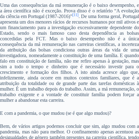
Uma das consequências da má remuneração é o baixo desempenho, e
a área científica não é exceção. Prova disso é o relatório “A evolução
[11]
da ciência em Portugal (1987-2016)”
. De uma forma geral, Portugal
apresenta um dos menores rácios de recursos humanos por mil ativos e
um financiamento para a investigação excessivamente dependente do
Estado, sendo o mais famoso caso desta dependência as bolsas
concedidas pela FCT. Mas o baixo desempenho não é a única
consequência da má remuneração nas carreiras científicas, a incerteza
da atribuição das bolsas condiciona outras áreas da vida de uma
investigadora, nomeadamente a constituição de uma família. E quando
falo em constituição de família, não me refiro apenas à gestação, mas
sim a todo o tempo e dinheiro que é necessário investir para o
crescimento e formação dos filhos. A isto ainda acresce algo que,
infelizmente, ainda ocorre em muitos contextos familiares, que é a
atribuição da totalidade ou de grande parte das tarefas domésticas à
mulher. É um trabalho depois do trabalho. Assim, a má remuneração, o
trabalho exigente e a vontade de constituir família podem forçar a
mulher a abandonar esta carreira.
E com a pandemia, o que mudou (se é que algo mudou)?
Bem, de vários artigos podemos concluir que sim, algo mudou com a
pandemia, mas não para melhor. O confinamento apenas acentuou as
desigualdades de género também presentes na carreira científica, tendo