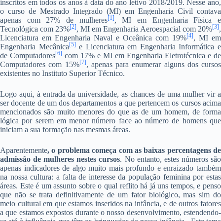
inscritos em todos os anos à data do ano letivo 2018/2019. Nesse ano,
o curso de Mestrado Integrado (MI) em Engenharia Civil contava
[1]
apenas com 27% de mulheres
, MI em Engenharia Física 
[2]
[3]
Tecnológica com 23%
, MI em Engenharia Aeroespacial com 20%
,
[4]
Licenciatura em Engenharia Naval e Oceânica com 19%
, MI em
[5]
Engenharia Mecânica
e Licenciatura em Engenharia Informática 
[6]
de Computadores
com 17% e MI em Engenharia Eletrotécnica e de
[7]
Computadores com 15%
, apenas para enumerar alguns dos cursos
existentes no Instituto Superior Técnico.
Logo aqui, à entrada da universidade, as chances de uma mulher vir a
ser docente de um dos departamentos a que pertencem os cursos acima
mencionados são muito menores do que as de um homem, de forma
lógica por serem em menor número face ao número de homens que
iniciam a sua formação nas mesmas áreas.
Aparentemente
, o problema começa com as baixas percentagens de
admissão de mulheres nestes cursos
. No entanto, estes números sã
apenas indicadores de algo muito mais profundo e enraizado também
na nossa cultura: a falta de interesse da população feminina por estas
áreas. Este é um assunto sobre o qual reflito há já uns tempos, e penso
que não se trata definitivamente de um fator biológico, mas sim do
meio cultural em que estamos inseridos na infância, e de outros fatores
a que estamos expostos durante o nosso desenvolvimento, estendendo-