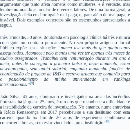
argumentar que tanto afeta homens como mulheres, e é verdade, mas
lembremo-nos do acumular de diversos fatores. De uma forma geral, a
investigação feita em Portugal é mal paga, e, para além de mal paga, é
instável. Dois exemplos concretos são os testemunhos apresentados a
seguir.
Inês Trindade, 30 anos, doutorada em psicologia clínica há três e nunca
conseguiu um contrato permanente. No seu próprio artigo no Jornal
Público expõe a sua situação:
“nunca tive mais do que quatro ano
assegurados. Aconteceu pelo menos uma vez ter apenas três meses de
salário assegurados. Trabalhei sem remuneração durante um ano e
meio, antes de conseguir a primeira bolsa e, neste momento, estou
desempregada, sem apoio salarial, enquanto mantenho funções de
coordenação de projetos de I&D e escrevo artigos que contarão para
o posicionamento da minha universidade em rankings
[9]
internacionais.”
João Silva, 45 anos, doutorado e investigador na área dos incêndios
florestais há já quase 25 anos, é um dos que reconhece a dificuldade e
a instabilidade da carreira de investigação. No entanto, numa entrevista
à Rádio Renascença em 2017 percebeu-se a sua desilusão com esta
carreira quando ao fim de 20 anos de experiência continuava a
[10]
concorrer a bolsas, sem estar vinculado a uma instituição.