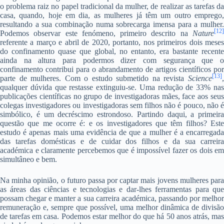
o problema raiz no papel tradicional da mulher, de realizar as tarefas da
casa, quando, hoje em dia, as mulheres já têm um outro emprego,
resultando a sua combinação numa sobrecarga imensa para a mulher.
[12]
Podemos observar este fenómeno, primeiro descrito na
Nature
referente a março e abril de 2020, portanto, nos primeiros dois meses
do confinamento quase que global, no entanto, era bastante recente
ainda na altura para podermos dizer com segurança que o
confinamento contribui para o abrandamento de artigos científicos por
[13]
parte de mulheres. Com o estudo submetido na revista
Science
,
qualquer dúvida que restasse extinguiu-se. Uma redução de 33% nas
publicações científicas no grupo de investigadoras mães, face aos seus
colegas investigadores ou investigadoras sem filhos não é pouco, não é
simbólico, é um decréscimo estrondoso. Partindo daqui, a primeira
questão que me ocorre é: e os investigadores que têm filhos? Este
estudo é apenas mais uma evidência de que a mulher é a encarregada
das tarefas domésticas e de cuidar dos filhos e da sua carreira
académica e claramente percebemos que é impossível fazer os dois em
simultâneo e bem.
Na minha opinião, o futuro passa por captar mais jovens mulheres para
as áreas das ciências e tecnologias e dar-lhes ferramentas para que
possam chegar e manter a sua carreira académica, passando por melhor
remuneração e, sempre que possível, uma melhor dinâmica de divisão
de tarefas em casa. Podemos estar melhor do que há 50 anos atrás, mas