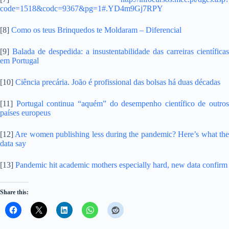
code=1518&codc=9367&pg=1#.YD4m9Gj7RPY
[8]
Como os teus Brinquedos te Moldaram – Diferencial
[9]
Balada de despedida: a insustentabilidade das carreiras científicas
em Portugal
[10]
Ciência precária. João é profissional das bolsas há duas décadas
[11]
Portugal continua “aquém” do desempenho científico de outros
países europeus
[12]
Are women publishing less during the pandemic? Here’s what th
data say
[13]
Pandemic hit academic mothers especially hard, new data confirm
Share this: