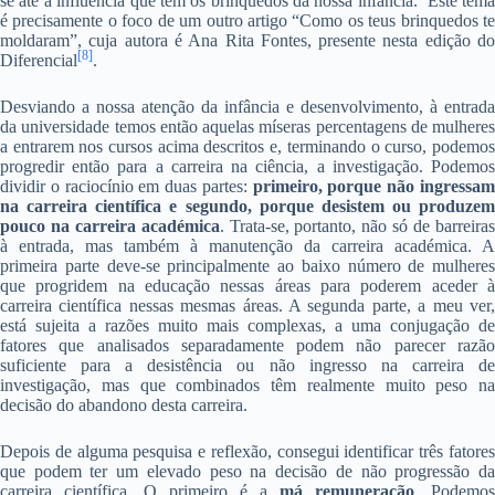
se até à influência que têm os brinquedos da nossa infância. Este tema
é precisamente o foco de um outro artigo “Como os teus brinquedos te
moldaram”, cuja autora é Ana Rita Fontes, presente nesta edição do
[8]
Diferencial
.
Desviando a nossa atenção da infância e desenvolvimento, à entrada
da universidade temos então aquelas míseras percentagens de mulheres
a entrarem nos cursos acima descritos e, terminando o curso, podemos
progredir então para a carreira na ciência, a investigação. Podemos
dividir o raciocínio em duas partes:
primeiro, porque não ingressa
na carreira científica e segundo, porque desistem ou produzem
pouco na carreira académica
. Trata-se, portanto, não só de barreira
à entrada, mas também à manutenção da carreira académica. A
primeira parte deve-se principalmente ao baixo número de mulheres
que progridem na educação nessas áreas para poderem aceder à
carreira científica nessas mesmas áreas. A segunda parte, a meu ver,
está sujeita a razões muito mais complexas, a uma conjugação de
fatores que analisados separadamente podem não parecer razão
suficiente para a desistência ou não ingresso na carreira de
investigação, mas que combinados têm realmente muito peso na
decisão do abandono desta carreira.
Depois de alguma pesquisa e reflexão, consegui identificar três fatores
que podem ter um elevado peso na decisão de não progressão da
carreira científica. O primeiro é a
má remuneração
. Podemos